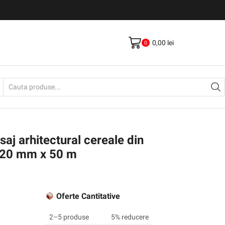
Livrare gratis la comenzi >500Lei
Vezi Produse
0,00
lei
0
Search
input
aj arhitectural cereale din
220 mm x 50 m
Oferte Cantitative
2–5 produse
5% reducere