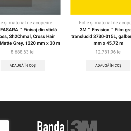
ie și material de acoperire
Folie și material de acope
FASARA ™ Finisaj din sticlă
3M ™ Envision ™ Film gra
ss, Sh2Chmal, Cross Hair
translucid 3730-015L, galbe
 Matte Grey, 1220 mm x 30 m
mm x 45,72 m
8.688,63
lei
12.781,96
lei
ADAUGĂ ÎN COȘ
ADAUGĂ ÎN COȘ