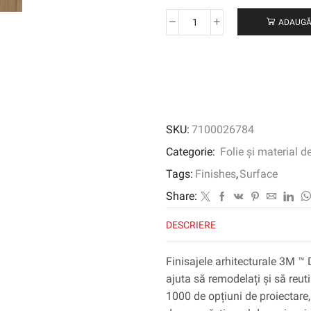
ADAUGĂ
Cantitate
3M
™
DI-
NOC
™
Finisaj
SKU:
7100026784
arhitectural
cereale
Categorie:
Folie și material d
din
Tags:
Finishes
,
Surface
lemn,
WG-
Share:
1337,
DESCRIERE
1220
mm
x
Finisajele arhitecturale 3M ™ 
50
ajuta să remodelați și să reuti
m
1000 de opțiuni de proiectare, 