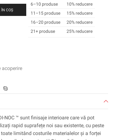
6–10 produse
10% reducere
 ÎN COȘ
11–15 produse
15% reducere
16–20 produse
20% reducere
21+ produse
25% reducere
e acoperire
DI-NOC ™ sunt finisaje interioare care vă pot
lizați rapid suprafețe noi sau existente, cu peste
toate limitând costurile materialelor și a forței