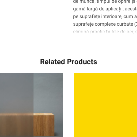
de muncă, timpul de oprire și 
gamă largă de aplicații, aceste
pe suprafețe interioare, cum ar 
suprafețe complexe curbate 
elimină practic bulele de aer,
Related Products