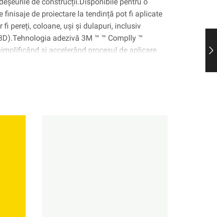
deșeurile de construcții.Disponibile pentru o
 finisaje de proiectare la tendință pot fi aplicate
fi pereți, coloane, uși și dulapuri, inclusiv
(3D).Tehnologia adezivă 3M ™ ™ Complly ™
 simplificând și accelerând procesul de aplicare.