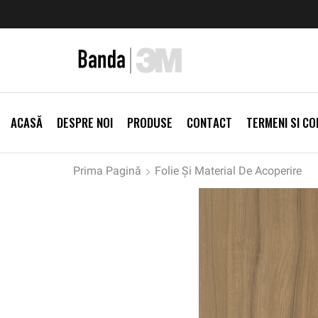
zi Produse
Livrare gratis la comenzi >500Lei
Vezi Prod
ACASĂ
DESPRE NOI
PRODUSE
CONTACT
TERMENI SI CON
Prima Pagină
Folie Și Material De Acoperire