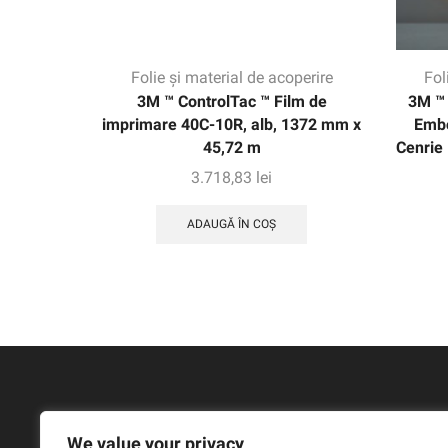
Folie și material de acoperire
Fol
3M ™ ControlTac ™ Film de
3M ™ 
imprimare 40C-10R, alb, 1372 mm x
Embo
45,72 m
Cenrie
3.718,83
lei
ADAUGĂ ÎN COȘ
We value your privacy