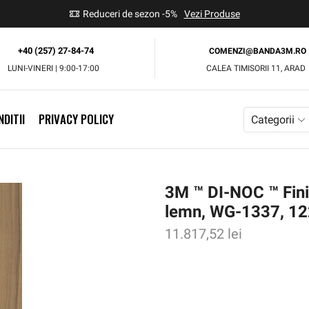
use
Reduceri de sezon -5%
Vezi Produse
+40 (257) 27-84-74
COMENZI@BANDA3M.RO
LUNI-VINERI | 9:00-17:00
CALEA TIMISORII 11, ARAD
DITII
PRIVACY POLICY
Categorii
3M ™ DI-NOC ™ Finis
lemn, WG-1337, 1
11.817,52
lei