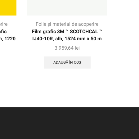
rire
Folie și material de acoperire
Folie
fic
Film grafic 3M ™ SCOTCHCAL ™
3M ™ DI-
n, 1220
IJ40-10R, alb, 1524 mm x 50 m
rezisten
3.959,64
lei
ADAUGĂ ÎN COȘ