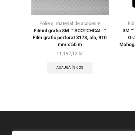
Folie și material de acoperire
Fol
Filmul grafic 3M ™ SCOTCHCAL ™
3M ™ 
Film grafic perforat 8173, alb, 910
Gr
mm x 50 m
Mahoga
11.192,12
lei
ADAUGĂ ÎN COȘ