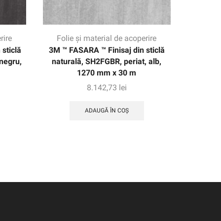
rire
Folie și material de acoperire
Folie
sticlă
3M ™ FASARA ™ Finisaj din sticlă
3M ™ 
negru,
naturală, SH2FGBR, periat, alb,
naturale
1270 mm x 30 m
8.142,73
lei
ADAUGĂ ÎN COȘ