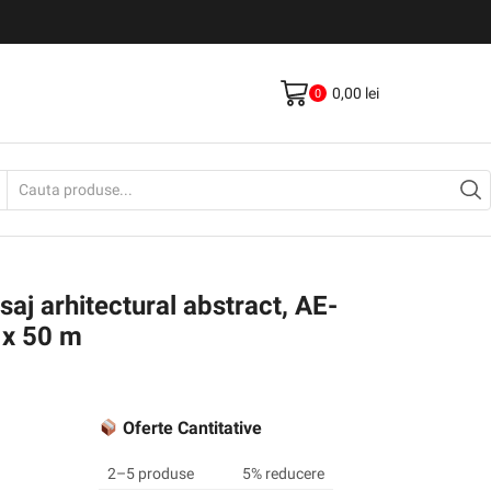
Livrare gratis la comenzi >500Lei
Vezi Produse
0,00
lei
0
Search
input
aj arhitectural abstract, AE-
x 50 m
Oferte Cantitative
2–5 produse
5% reducere