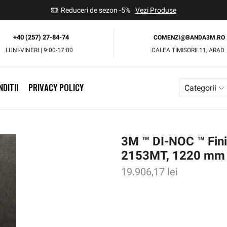
use
Reduceri de sezon -5%
Vezi Produse
+40 (257) 27-84-74
COMENZI@BANDA3M.RO
LUNI-VINERI | 9:00-17:00
CALEA TIMISORII 11, ARAD
DITII
PRIVACY POLICY
Categorii
3M ™ DI-NOC ™ Finis
2153MT, 1220 mm 
19.906,17
lei