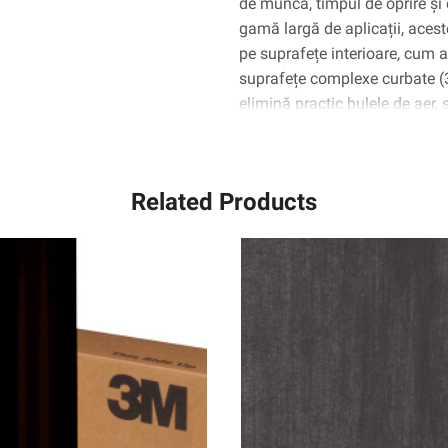
de muncă, timpul de oprire și 
gamă largă de aplicații, aceste
pe suprafețe interioare, cum ar 
suprafețe complexe curbate 
elimină practic bulele de aer,
Related Products