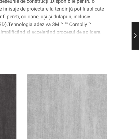
deșeurile de construcții.Disponibile pentru o
 finisaje de proiectare la tendință pot fi aplicate
fi pereți, coloane, uși și dulapuri, inclusiv
(3D).Tehnologia adezivă 3M ™ ™ Complly ™
 simplificând și accelerând procesul de aplicare.