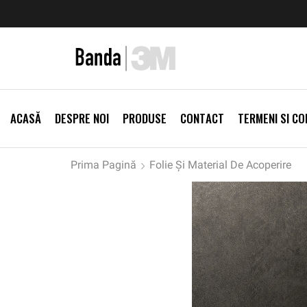
zi Produse
Livrare gratis la comenzi >500Lei
Vezi Prod
ACASĂ
DESPRE NOI
PRODUSE
CONTACT
TERMENI SI CON
Prima Pagină
Folie Și Material De Acoperire