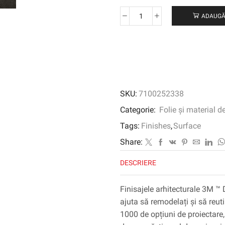
ADAUGĂ
Cantitate
3M
™
DI-
NOC
™
Finisaj
SKU:
7100252338
arhitectural
abstract,
Categorie:
Folie și material d
AE-
Tags:
Finishes
,
Surface
2153MT,
1220
Share:
mm
DESCRIERE
x
50
m
Finisajele arhitecturale 3M ™ 
ajuta să remodelați și să reuti
1000 de opțiuni de proiectare, 