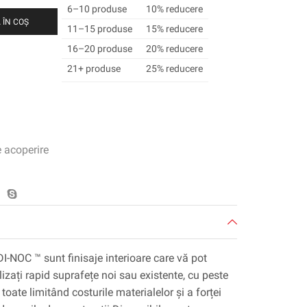
6–10 produse
10% reducere
 ÎN COȘ
11–15 produse
15% reducere
16–20 produse
20% reducere
21+ produse
25% reducere
e acoperire
DI-NOC ™ sunt finisaje interioare care vă pot
lizați rapid suprafețe noi sau existente, cu peste
toate limitând costurile materialelor și a forței