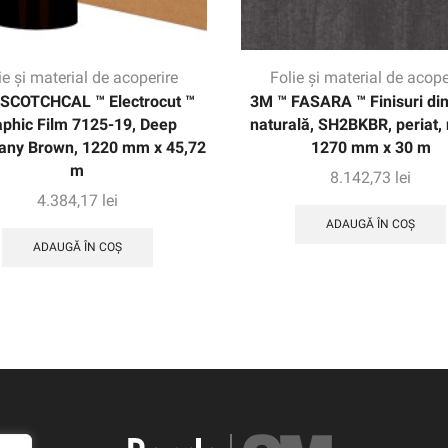
ie și material de acoperire
Folie și material de acope
SCOTCHCAL ™ Electrocut ™
3M ™ FASARA ™ Finisuri din 
aphic Film 7125-19, Deep
naturală, SH2BKBR, periat, 
ny Brown, 1220 mm x 45,72
1270 mm x 30 m
m
8.142,73
lei
4.384,17
lei
ADAUGĂ ÎN COȘ
ADAUGĂ ÎN COȘ