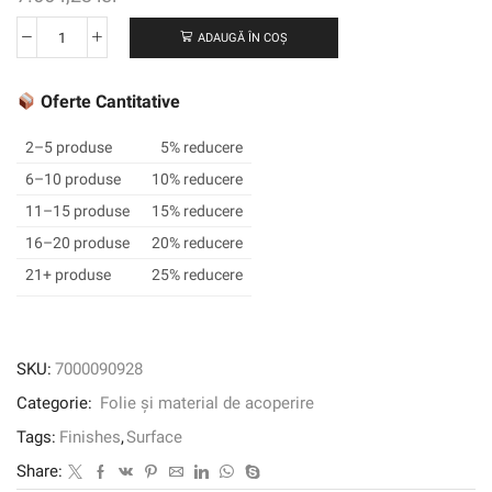
ADAUGĂ ÎN COȘ
Cantitate
3M
™
Oferte Cantitative
DI-
NOC
2–5 produse
5% reducere
™
6–10 produse
10% reducere
Arhitectural
11–15 produse
15% reducere
Finish
Solid
16–20 produse
20% reducere
Color,
21+ produse
25% reducere
PS-
1010,
1220
mm
SKU:
7000090928
x
Categorie:
Folie și material de acoperire
50
m
Tags:
Finishes
,
Surface
Share: