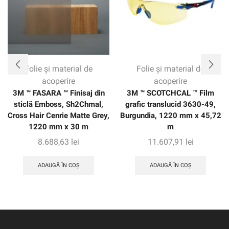
Folie și material de
Folie și material de
acoperire
acoperire
3M ™ FASARA ™ Finisaj din
3M ™ SCOTCHCAL ™ Film
sticlă Emboss, Sh2Chmal,
grafic translucid 3630-49,
Cross Hair Cenrie Matte Grey,
Burgundia, 1220 mm x 45,72
1220 mm x 30 m
m
8.688,63
lei
11.607,91
lei
ADAUGĂ ÎN COȘ
ADAUGĂ ÎN COȘ