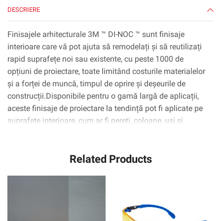
DESCRIERE
Finisajele arhitecturale 3M ™ DI-NOC ™ sunt finisaje
interioare care vă pot ajuta să remodelați și să reutilizați
rapid suprafețe noi sau existente, cu peste 1000 de
opțiuni de proiectare, toate limitând costurile materialelor
și a forței de muncă, timpul de oprire și deșeurile de
construcții.Disponibile pentru o gamă largă de aplicații,
aceste finisaje de proiectare la tendință pot fi aplicate pe
suprafețe interioare, cum ar fi pereți, coloane, uși și
dulapuri, inclusiv suprafețe complexe curbate
(3D).Tehnologia adezivă 3M ™ ™ Complly ™ elimină
Related Products
practic bulele de aer, simplificând și accelerând procesul
de aplicare.