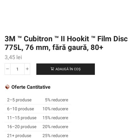
3M ™ Cubitron ™ II Hookit ™ Film Disc
775L, 76 mm, fără gaură, 80+
3,45
lei
ADAUGĂ ÎN COȘ
Cantitate
3M
™
Oferte Cantitative
Cubitron
™
2–5 produse
5% reducere
II
6–10 produse
10% reducere
Hookit
11–15 produse
15% reducere
™
Film
16–20 produse
20% reducere
Disc
21+ produse
25% reducere