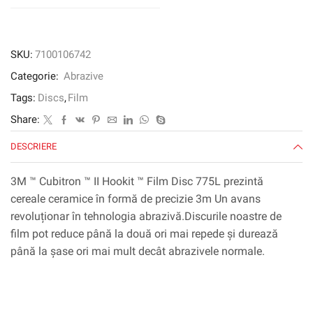
775L,
76
mm,
fără
SKU:
7100106742
gaură,
Categorie:
Abrazive
80+
Tags:
Discs
,
Film
Share:
DESCRIERE
3M ™ Cubitron ™ II Hookit ™ Film Disc 775L prezintă
cereale ceramice în formă de precizie 3m Un avans
revoluționar în tehnologia abrazivă.Discurile noastre de
film pot reduce până la două ori mai repede și durează
până la șase ori mai mult decât abrazivele normale.