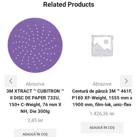
Related Products
Abrazive
Abrazive
3M XTRACT ™ CUBITRON ™
Centură de pânză 3M ™ 461F,
II DISC DE PAPER 732U,
P180 XF-Weight, 1555 mm x
150+ C-Weight, 76 mm X
1900 mm, film-lok, unic-flex
NH, Die 300lg
1.426,36
lei
2,45
lei
ADAUGĂ ÎN COȘ
ADAUGĂ ÎN COȘ