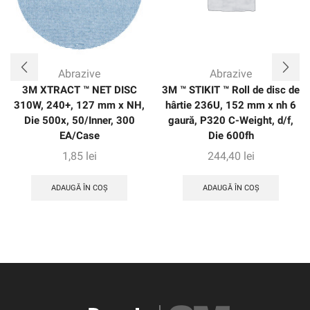
Abrazive
Abrazive
3M XTRACT ™ NET DISC
3M ™ STIKIT ™ Roll de disc de
310W, 240+, 127 mm x NH,
hârtie 236U, 152 mm x nh 6
Die 500x, 50/Inner, 300
gaură, P320 C-Weight, d/f,
EA/Case
Die 600fh
1,85
lei
244,40
lei
ADAUGĂ ÎN COȘ
ADAUGĂ ÎN COȘ