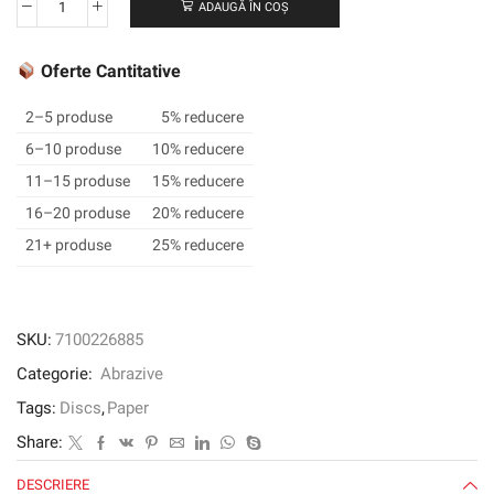
ADAUGĂ ÎN COȘ
Cantitate
3M™
Cubitron™
Oferte Cantitative
II
Hookit™
2–5 produse
5% reducere
Disc
6–10 produse
10% reducere
950U,
11–15 produse
15% reducere
152
mm,
16–20 produse
20% reducere
17-
21+ produse
25% reducere
Hole,
150+
SKU:
7100226885
Categorie:
Abrazive
Tags:
Discs
,
Paper
Share:
DESCRIERE