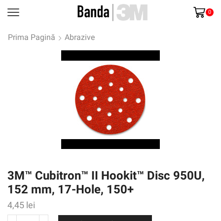
0
Prima Pagină
Abrazive
3M™ Cubitron™ II Hookit™ Disc 950U,
152 mm, 17-Hole, 150+
4,45
lei