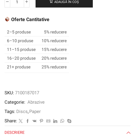
ADAUGĂ ÎN COȘ
Cantitate
3M
™
Oferte Cantitative
Cubitron
™
2–5 produse
5% reducere
II
6–10 produse
10% reducere
Hookit
11–15 produse
15% reducere
™
Disc
16–20 produse
20% reducere
950U,
21+ produse
25% reducere
127
mm,
fără
gaură,
SKU:
7100187017
60+
Categorie:
Abrazive
Tags:
Discs
,
Paper
Share:
DESCRIERE