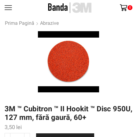
0
Prima Pagină
Abrazive
3M ™ Cubitron ™ II Hookit ™ Disc 950U,
127 mm, fără gaură, 60+
3,50
lei