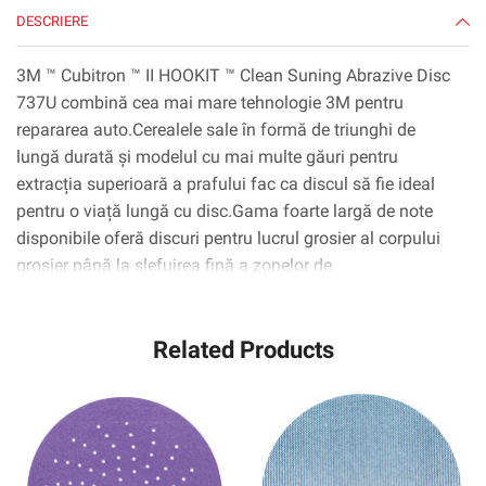
DESCRIERE
3M ™ Cubitron ™ II HOOKIT ™ Clean Suning Abrazive Disc
737U combină cea mai mare tehnologie 3M pentru
repararea auto.Cerealele sale în formă de triunghi de
lungă durată și modelul cu mai multe găuri pentru
extracția superioară a prafului fac ca discul să fie ideal
pentru o viață lungă cu disc.Gama foarte largă de note
disponibile oferă discuri pentru lucrul grosier al corpului
grosier până la șlefuirea fină a zonelor de
amestecare.Sistemul 3M ™ Hookit ™ face schimbarea
rapidă a discurilor.
Related Products