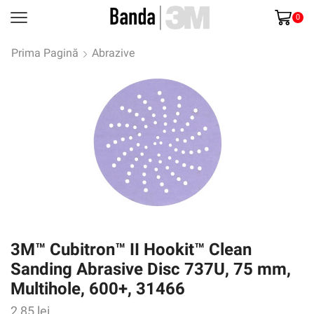
0
Prima Pagină
Abrazive
3M™ Cubitron™ II Hookit™ Clean
Sanding Abrasive Disc 737U, 75 mm,
Multihole, 600+, 31466
2,85
lei