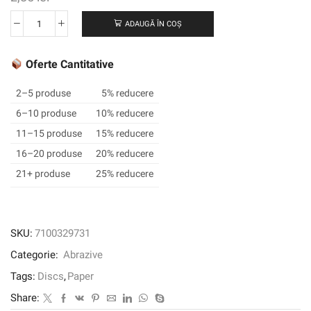
ADAUGĂ ÎN COȘ
Cantitate
3M™
Cubitron™
Oferte Cantitative
II
Hookit™
2–5 produse
5% reducere
Clean
6–10 produse
10% reducere
Sanding
11–15 produse
15% reducere
Abrasive
Disc
16–20 produse
20% reducere
737U,
21+ produse
25% reducere
75
mm,
Multihole,
600+,
SKU:
7100329731
31466
Categorie:
Abrazive
Tags:
Discs
,
Paper
Share: