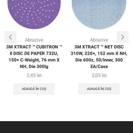
Abrazive
Abrazive
3M XTRACT ™ CUBITRON ™
3M XTRACT ™ NET DISC
II DISC DE PAPER 732U,
310W, 220+, 152 mm X NH,
150+ C-Weight, 76 mm X
Die 600z, 50/Inner, 300
NH, Die 300lg
EA/Case
2,45
lei
2,05
lei
ADAUGĂ ÎN COȘ
ADAUGĂ ÎN COȘ