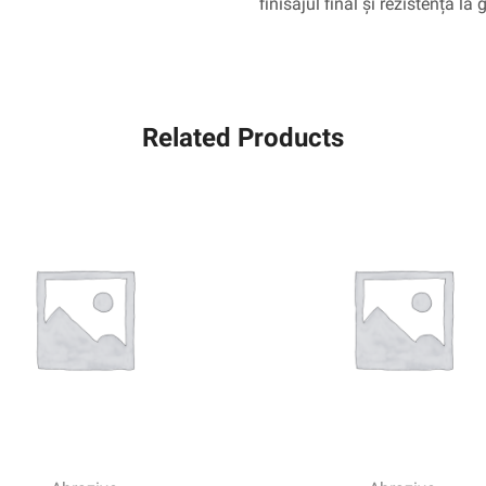
finisajul final și rezistența la g
Related Products