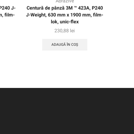
Abrazive
P240 J-
Centură de pânză 3M ™ 423A, P240
3M ™ R
, film-
J-Weight, 630 mm x 1900 mm, film-
Disc 6
lok, unic-flex
negru, 2
230,88
lei
ADAUGĂ ÎN COȘ