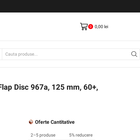
Livrare gratis la comenzi >500Lei
Vezi Produse
0,00
lei
0
Search
input
 Flap Disc 967a, 125 mm, 60+,
Oferte Cantitative
2–5 produse
5% reducere