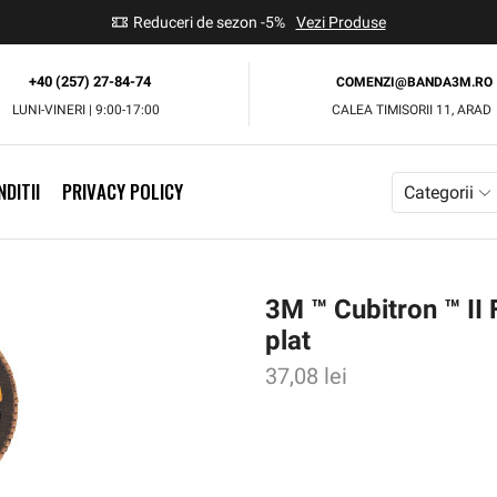
use
Reduceri de sezon -5%
Vezi Produse
+40 (257) 27-84-74
COMENZI@BANDA3M.RO
LUNI-VINERI | 9:00-17:00
CALEA TIMISORII 11, ARAD
DITII
PRIVACY POLICY
Categorii
3M ™ Cubitron ™ II
plat
37,08
lei