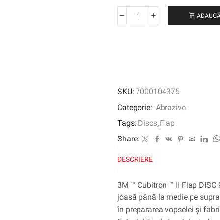
ADAUGĂ
Cantitate
3M
™
Cubitron
™
II
Flap
SKU:
7000104375
Disc
967a,
Categorie:
Abrazive
125
Tags:
Discs
,
Flap
mm,
60+,
Share:
plat
DESCRIERE
3M ™ Cubitron ™ II Flap DISC 9
joasă până la medie pe supraf
în prepararea vopselei și fabr