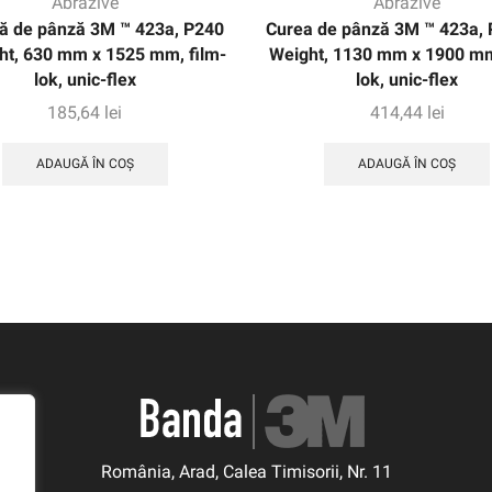
Abrazive
Abrazive
ă de pânză 3M ™ 423a, P240
Curea de pânză 3M ™ 423a, 
ht, 630 mm x 1525 mm, film-
Weight, 1130 mm x 1900 mm
lok, unic-flex
lok, unic-flex
185,64
lei
414,44
lei
ADAUGĂ ÎN COȘ
ADAUGĂ ÎN COȘ
România, Arad, Calea Timisorii, Nr. 11