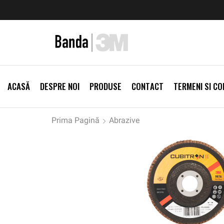
zi Produse
Livrare gratis la comenzi >500Lei
Vezi Prod
ACASĂ
DESPRE NOI
PRODUSE
CONTACT
TERMENI SI CON
Prima Pagină
Abrazive