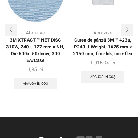
Abrazive
Abrazive
3M XTRACT ™ NET DISC
Curea de pânză 3M ™ 423a,
310W, 240+, 127 mm x NH,
P240 J-Weight, 1625 mm x
Die 500x, 50/Inner, 300
2150 mm, film-lok, unic-flex
EA/Case
1.015,04
lei
1,85
lei
ADAUGĂ ÎN COȘ
ADAUGĂ ÎN COȘ