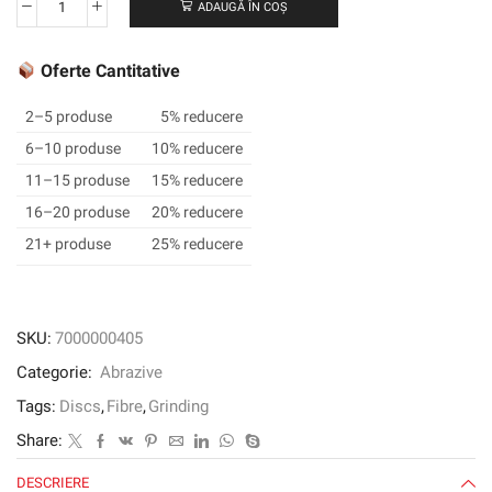
ADAUGĂ ÎN COȘ
Cantitate
3M™
Cubitron™
Oferte Cantitative
II
Fibre
2–5 produse
5% reducere
Disc
6–10 produse
10% reducere
987C,
11–15 produse
15% reducere
100mm
x
16–20 produse
20% reducere
16mm,
21+ produse
25% reducere
36+
SKU:
7000000405
Categorie:
Abrazive
Tags:
Discs
,
Fibre
,
Grinding
Share:
DESCRIERE