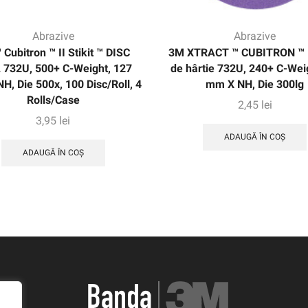
Abrazive
Abrazive
 Cubitron ™ II Stikit ™ DISC
3M XTRACT ™ CUBITRON ™ I
 732U, 500+ C-Weight, 127
de hârtie 732U, 240+ C-Wei
H, Die 500x, 100 Disc/Roll, 4
mm X NH, Die 300lg
Rolls/Case
2,45
lei
3,95
lei
ADAUGĂ ÎN COȘ
ADAUGĂ ÎN COȘ