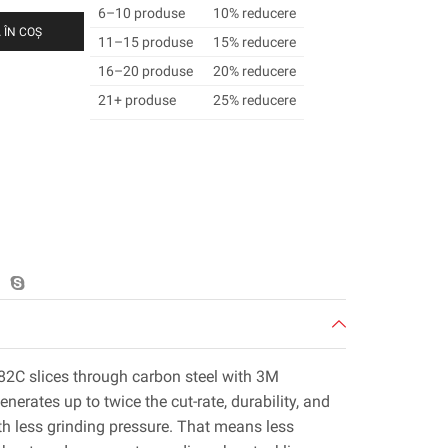
6–10 produse
10% reducere
 ÎN COȘ
11–15 produse
15% reducere
16–20 produse
20% reducere
21+ produse
25% reducere
82C slices through carbon steel with 3M
erates up to twice the cut-rate, durability, and
with less grinding pressure. That means less