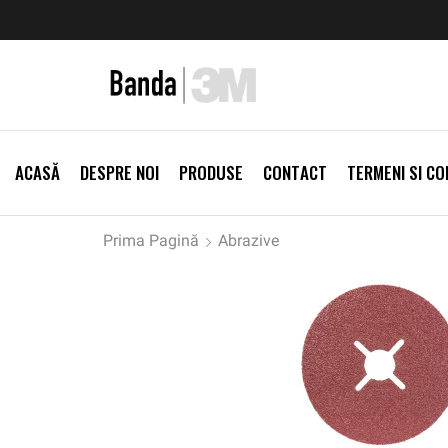
zi Produse
Livrare gratis la comenzi >500Lei
Vezi Prod
ACASĂ
DESPRE NOI
PRODUSE
CONTACT
TERMENI SI CON
Prima Pagină
Abrazive