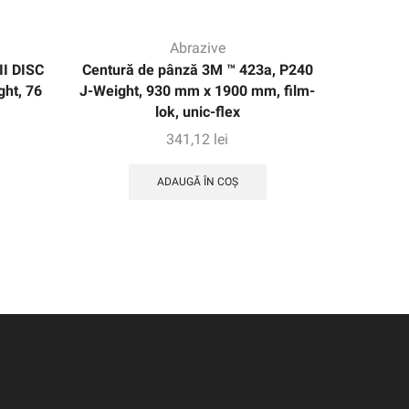
Abrazive
I DISC
Centură de pânză 3M ™ 423a, P240
3M ™ R
ght, 76
J-Weight, 930 mm x 1900 mm, film-
Disc 6
lok, unic-flex
negru, 2
341,12
lei
ADAUGĂ ÎN COȘ