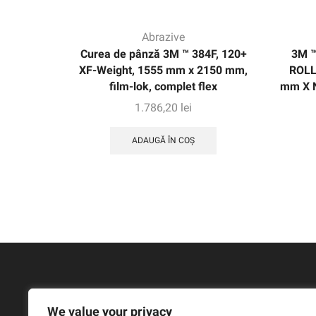
Abrazive
Curea de pânză 3M ™ 384F, 120+
3M ™
XF-Weight, 1555 mm x 2150 mm,
ROLL
film-lok, complet flex
mm X N
1.786,20
lei
ADAUGĂ ÎN COȘ
We value your privacy