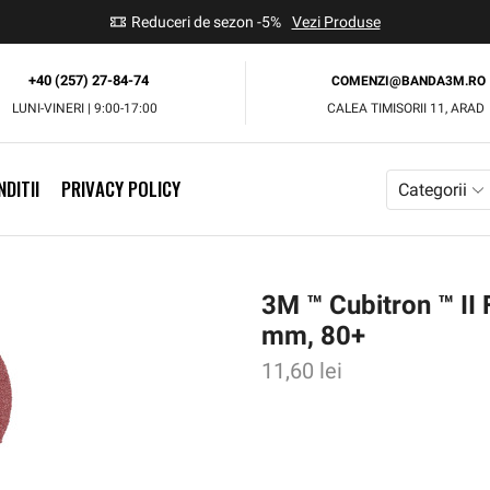
use
Reduceri de sezon -5%
Vezi Produse
+40 (257) 27-84-74
COMENZI@BANDA3M.RO
LUNI-VINERI | 9:00-17:00
CALEA TIMISORII 11, ARAD
DITII
PRIVACY POLICY
Categorii
3M ™ Cubitron ™ II
mm, 80+
11,60
lei