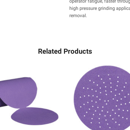
operator fatigue, faster thro
high pressure grinding appli
removal.
Related Products