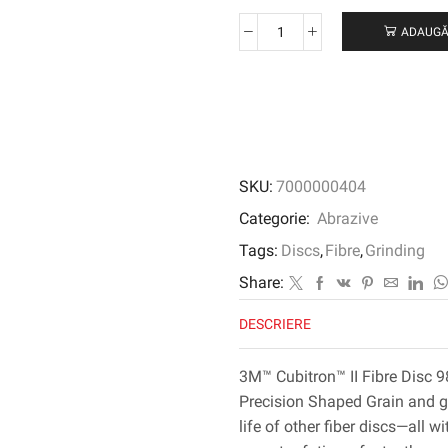
ADAUGĂ
Cantitate
3M
™
Cubitron
™
II
Fibre
SKU:
7000000404
Disc
982C,
Categorie:
Abrazive
100
Tags:
Discs
,
Fibre
,
Grinding
mm
x
Share:
16
DESCRIERE
mm,
80+
3M™ Cubitron™ II Fibre Disc 9
Precision Shaped Grain and gen
life of other fiber discs—all 