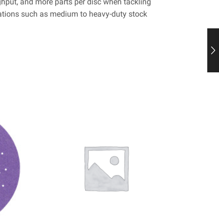
ughput, and more parts per disc when tackling
cations such as medium to heavy-duty stock