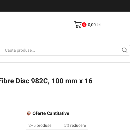
Livrare gratis la comenzi >500Lei
Vezi Produse
0,00
lei
0
Search
input
 Fibre Disc 982C, 100 mm x 16
Oferte Cantitative
2–5 produse
5% reducere