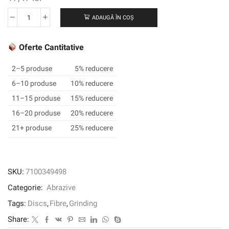
ADAUGĂ ÎN COȘ
Cantitate
3M
™
Oferte Cantitative
Cubitron
™
2–5 produse
5% reducere
3
6–10 produse
10% reducere
Fibre
11–15 produse
15% reducere
Disc
1182C,
16–20 produse
20% reducere
60+,
21+ produse
25% reducere
125
mm
x
22
SKU:
7100349498
mm,
Categorie:
Abrazive
slot,
25/pungă,
Tags:
Discs
,
Fibre
,
Grinding
100
Share:
EA/CAZĂ