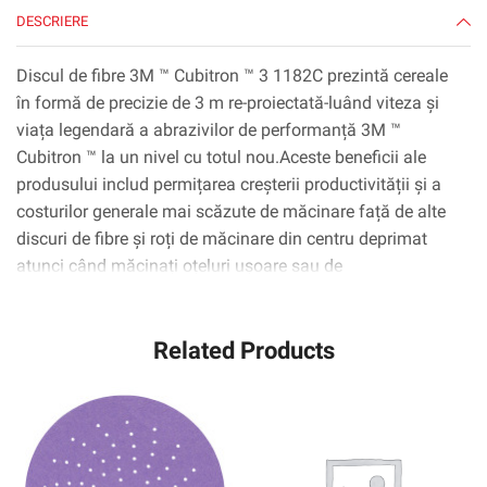
DESCRIERE
Discul de fibre 3M ™ Cubitron ™ 3 1182C prezintă cereale
în formă de precizie de 3 m re-proiectată-luând viteza și
viața legendară a abrazivilor de performanță 3M ™
Cubitron ™ la un nivel cu totul nou.Aceste beneficii ale
produsului includ permițarea creșterii productivității și a
costurilor generale mai scăzute de măcinare față de alte
discuri de fibre și roți de măcinare din centru deprimat
atunci când măcinați oțeluri ușoare sau de
carbon.Furnizând cu până la 60% mai mult material total
eliminat în comparație cu discul de fibre 3M ™ Cubitron ™
Related Products
II 982C, 36+, acest disc de fibre de lungă durată are o rată
de reducere rapidă, cu o îndepărtare ridicată a stocurilor
într-o gamă largă de presiuni de aplicație.În plus, acest
disc este conceput pentru a ajuta la reducerea expunerii la
vibrațiile de mână de mână, la creșterea debitului și la
completarea mai multor părți pe disc atunci când se