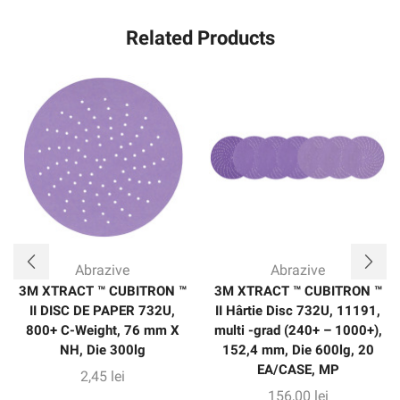
Related Products
Abrazive
Abrazive
3M XTRACT ™ CUBITRON ™
3M XTRACT ™ CUBITRON ™
II DISC DE PAPER 732U,
II Hârtie Disc 732U, 11191,
800+ C-Weight, 76 mm X
multi -grad (240+ – 1000+),
NH, Die 300lg
152,4 mm, Die 600lg, 20
EA/CASE, MP
2,45
lei
156,00
lei