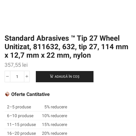
Standard Abrasives ™ Tip 27 Wheel
Unitizat, 811632, 632, tip 27, 114 mm
x 12,7 mm x 22 mm, nylon
357,55
lei
ADAUGĂ ÎN COȘ
Cantitate
Standard
Abrasives
Oferte Cantitative
™
Tip
2–5 produse
5% reducere
27
6–10 produse
10% reducere
Wheel
11–15 produse
15% reducere
Unitizat,
811632,
16–20 produse
20% reducere