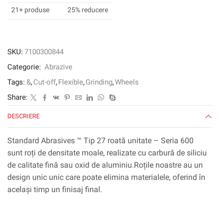
632,
21+ produse
25% reducere
tip
27,
114
mm
SKU:
7100300844
x
Categorie:
Abrazive
12,7
mm
Tags:
&
,
Cut-off
,
Flexible
,
Grinding
,
Wheels
x
Share:
22
mm,
DESCRIERE
nylon
Standard Abrasives ™ Tip 27 roată unitate – Seria 600
sunt roți de densitate moale, realizate cu carbură de siliciu
de calitate fină sau oxid de aluminiu.Roțile noastre au un
design unic unic care poate elimina materialele, oferind în
același timp un finisaj final.