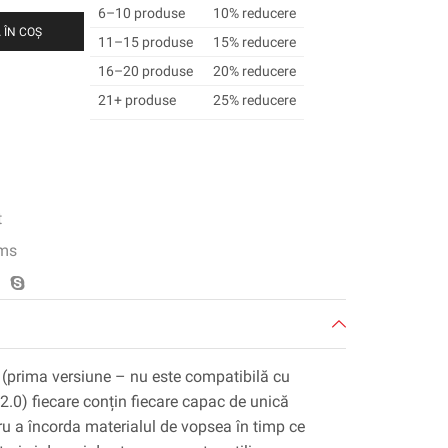
6–10 produse
10% reducere
 ÎN COȘ
11–15 produse
15% reducere
16–20 produse
20% reducere
21+ produse
25% reducere
t
ms
 (prima versiune – nu este compatibilă cu
.0) fiecare conțin fiecare capac de unică
tru a încorda materialul de vopsea în timp ce