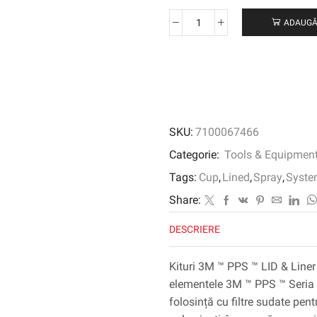
ADAUGĂ
Cantitate
Seturi
de
capac
PPS
3M
™
SKU:
7100067466
PPS
™,
Categorie:
Tools & Equipmen
mari,
Tags:
Cup
,
Lined
,
Spray
,
Syste
850
ml,
Share:
125
DESCRIERE
µm,
16740
Kituri 3M ™ PPS ™ LID & Liner
elementele 3M ™ PPS ™ Seria 2
folosință cu filtre sudate pen