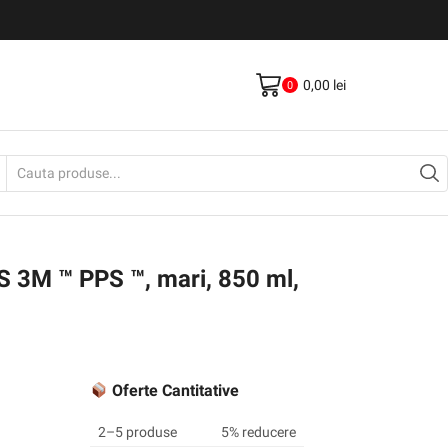
Livrare gratis la comenzi >500Lei
Vezi Produse
0,00
lei
0
Search
input
S 3M ™ PPS ™, mari, 850 ml,
Oferte Cantitative
2–5 produse
5% reducere