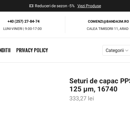
use
Reduceri de sezon -5%
Vezi Produse
+40 (257) 27-84-74
COMENZI@BANDA3M.RO
LUNI-VINERI | 9:00-17:00
CALEA TIMISORII 11, ARAD
DITII
PRIVACY POLICY
Categorii
Seturi de capac PP
125 µm, 16740
333,27
lei