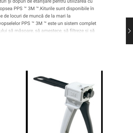
turi și dopuri de etanșare pentru utilizarea cu
vopsea PPS ™ 3M ™.Kiturile sunt disponibile în
ie de locuri de muncă de la mari la
 vopselelor PPS ™ 3M ™ este un sistem complet
ului să măsoare, să amestece, să filtreze și să
ea.