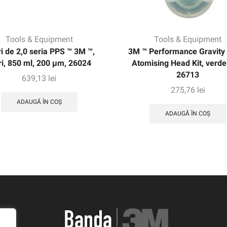
Tools & Equipment
Tools & Equipment
ri de 2,0 seria PPS ™ 3M ™,
3M ™ Performance Gravity
i, 850 ml, 200 μm, 26024
Atomising Head Kit, verde,
26713
639,13
lei
275,76
lei
ADAUGĂ ÎN COȘ
ADAUGĂ ÎN COȘ