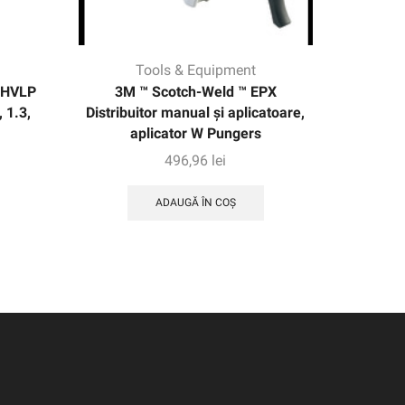
Tools & Equipment
 HVLP
3M ™ Scotch-Weld ™ EPX
3M ™ P
 1.3,
Distribuitor manual și aplicatoare,
Atomis
aplicator W Pungers
496,96
lei
ADAUGĂ ÎN COȘ