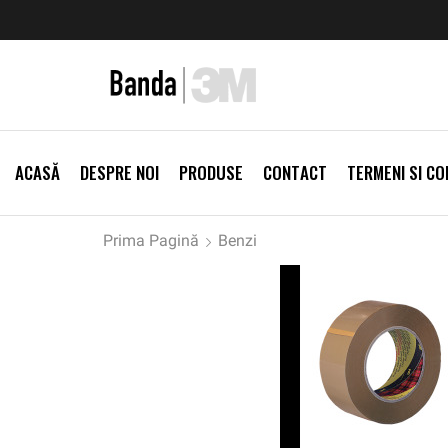
zi Produse
Livrare gratis la comenzi >500Lei
Vezi Prod
ACASĂ
DESPRE NOI
PRODUSE
CONTACT
TERMENI SI CON
Prima Pagină
Benzi