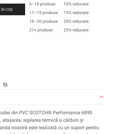
6–10 produse
10% reducere
 ÎN COȘ
11–15 produse
15% reducere
16–20 produse
20% reducere
21+ produse
25% reducere
 a cutiei din PVC SCOTCH® Performance 6890
atașarea, sigilarea termică a căldurii și
nda noastră este realizată cu un suport pentru