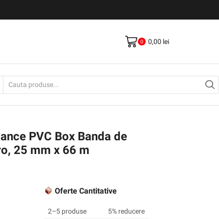
Livrare gratis la comenzi >500Lei
Vezi Produse
0,00
lei
0
Search
input
nce PVC Box Banda de
ro, 25 mm x 66 m
Oferte Cantitative
2–5 produse
5% reducere