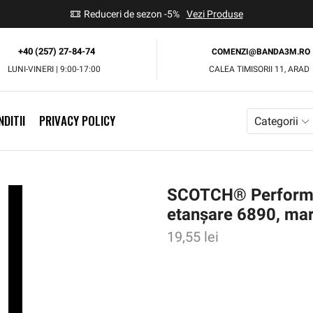
use
Reduceri de sezon -5%
Vezi Produse
+40 (257) 27-84-74
COMENZI@BANDA3M.RO
LUNI-VINERI | 9:00-17:00
CALEA TIMISORII 11, ARAD
DITII
PRIVACY POLICY
Categorii
SCOTCH® Performa
etanșare 6890, ma
19,55
lei