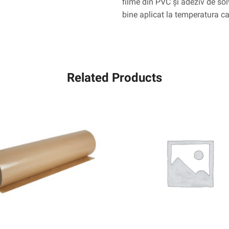
filme din PVC și adeziv de sol
bine aplicat la temperatura c
Related Products