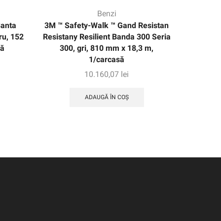
Benzi
Banta
3M ™ Safety-Walk ™ Gand Resistan
Bandă 
ru, 152
Resistany Resilient Banda 300 Seria
467MP
să
300, gri, 810 mm x 18,3 m,
1/carcasă
10.160,07
lei
ADAUGĂ ÎN COȘ