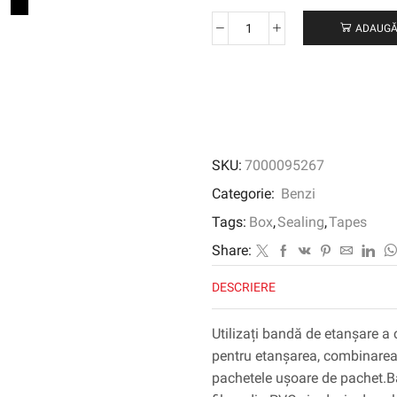
ADAUGĂ
Cantitate
SCOTCH®
Performance
PVC
Box
Banda
de
SKU:
7000095267
etanșare
6890,
Categorie:
Benzi
maro,
Tags:
Box
,
Sealing
,
Tapes
25
mm
Share:
x
DESCRIERE
66
m
Utilizați bandă de etanșare
pentru etanșarea, combinarea, 
pachetele ușoare de pachet.Ba