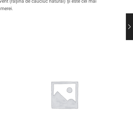
vent (rășină de cauciuc natural) și este cel mai
amerei.