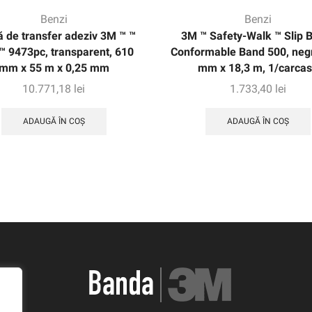
Benzi
Benzi
 de transfer adeziv 3M ™ ™
3M ™ Safety-Walk ™ Slip 
™ 9473pc, transparent, 610
Conformable Band 500, neg
mm x 55 m x 0,25 mm
mm x 18,3 m, 1/carca
10.771,18
lei
1.733,40
lei
ADAUGĂ ÎN COȘ
ADAUGĂ ÎN COȘ