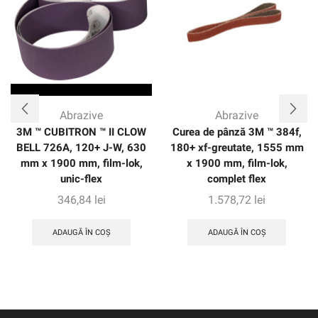
Abrazive
Abrazive
3M ™ CUBITRON ™ II CLOW
Curea de pânză 3M ™ 384f,
BELL 726A, 120+ J-W, 630
180+ xf-greutate, 1555 mm
mm x 1900 mm, film-lok,
x 1900 mm, film-lok,
unic-flex
complet flex
346,84
lei
1.578,72
lei
ADAUGĂ ÎN COȘ
ADAUGĂ ÎN COȘ