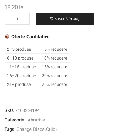
18,20
lei
ADAUGĂ ÎN COȘ
Cantitate
Scotch-
Brite
Oferte Cantitative
™
ROLOC
2–5 produse
5% reducere
™
6–10 produse
10% reducere
Precision
11–15 produse
15% reducere
Conditioning
Disc,
16–20 produse
20% reducere
PN-
21+ produse
25% reducere
DR,
foarte
fin,
TR,
SKU:
7100264194
76,2
Categorie:
Abrazive
mm,
25/interior,
Tags:
Change
,
Discs
,
Quick
100