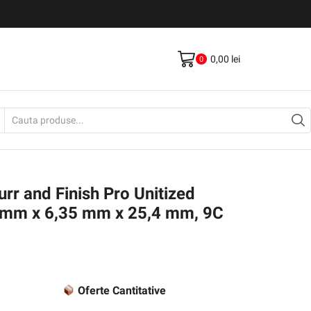
Livrare gratis la comenzi >500Lei
Vezi Produse
0,00
lei
0
Search
input
rr and Finish Pro Unitized
 mm x 6,35 mm x 25,4 mm, 9C
Oferte Cantitative