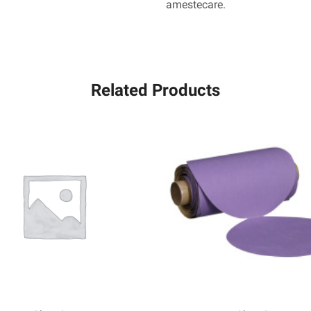
amestecare.
25,4
mm,
9C
XCRS+
Related Products