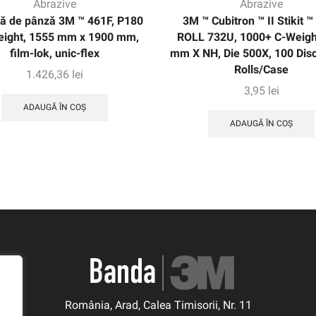
Abrazive
Abrazive
ă de pânză 3M ™ 461F, P180
3M ™ Cubitron ™ II Stikit ™
ight, 1555 mm x 1900 mm,
ROLL 732U, 1000+ C-Weigh
film-lok, unic-flex
mm X NH, Die 500X, 100 Disc
Rolls/Case
1.426,36
lei
3,95
lei
ADAUGĂ ÎN COȘ
ADAUGĂ ÎN COȘ
România, Arad, Calea Timisorii, Nr. 11