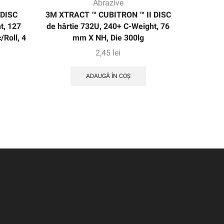
Abrazive
 DISC
3M XTRACT ™ CUBITRON ™ II DISC
3M XT
t, 127
de hârtie 732U, 240+ C-Weight, 76
Hârtie 
/Roll, 4
mm X NH, Die 300lg
grad (24
60
2,45
lei
ADAUGĂ ÎN COȘ