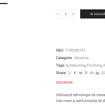
ADAUGĂ
Cantitate
Scotch-
Brite
™
Deburr
and
Finish
SKU:
7100290101
Pro
Unitized
Categorie:
Abrazive
Wheel
Tags:
&
,
Deburring
,
Finishing
,
DP-
UW,
Share:
127
DESCRIERE
mm
x
6,35
Utilizează tehnologie de cerea
mm
mai mare și performanță de dur
x