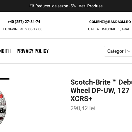
use
Reduceri de sezon -5%
Vezi Produse
+40 (257) 27-84-74
COMENZI@BANDA3M.RO
LUNI-VINERI | 9:00-17:00
CALEA TIMISORII 11, ARAD
DITII
PRIVACY POLICY
Categorii
Scotch-Brite ™ Debu
Wheel DP-UW, 127
XCRS+
290,42
lei