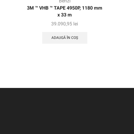
Benzi
3M ™ VHB ™ TAPE 4950P, 1180 mm
Banda e
x 33 m
super 8
39.090,95
lei
ADAUGĂ ÎN COȘ