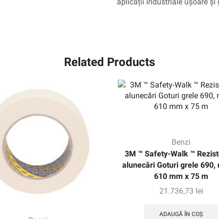
aplicații industriale ușoare și 
Related Products
Benzi
3M ™ Safety-Walk ™ Rezist
alunecări Goturi grele 690,
610 mm x 75 m
21.736,73
lei
ADAUGĂ ÎN COȘ