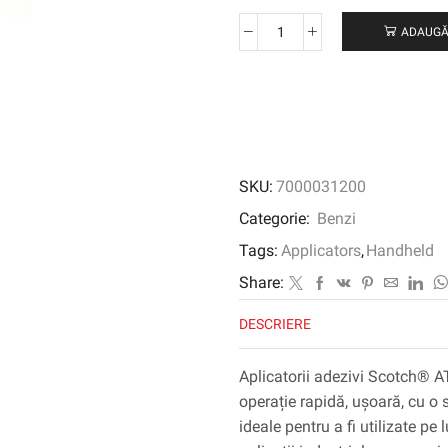
ADAUGĂ
Cantitate
SCOTCH®
ATG
ADESIFIC
TRANSFER
GUN
ATG700,
SKU:
7000031200
galben,
adaptor
Categorie:
Benzi
de
Tags:
Applicators
,
Handheld
6,4
mm,
Share:
model
DESCRIERE
19600
Aplicatorii adezivi Scotch® A
operație rapidă, ușoară, cu o
ideale pentru a fi utilizate pe