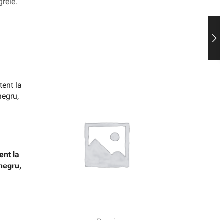
grele.
ent la
 negru,