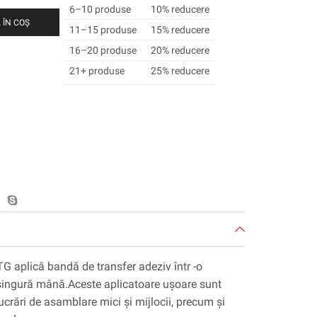
6–10 produse
10% reducere
 ÎN COȘ
11–15 produse
15% reducere
16–20 produse
20% reducere
21+ produse
25% reducere
TG aplică bandă de transfer adeziv într -o
 singură mână.Aceste aplicatoare ușoare sunt
 lucrări de asamblare mici și mijlocii, precum și