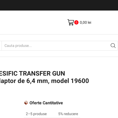
Livrare gratis la comenzi >500Lei
Vezi Produse
0,00
lei
0
Search
input
SIFIC TRANSFER GUN
daptor de 6,4 mm, model 19600
Oferte Cantitative
2–5 produse
5% reducere