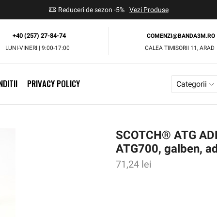
use
Reduceri de sezon -5%
Vezi Produse
+40 (257) 27-84-74
COMENZI@BANDA3M.RO
LUNI-VINERI | 9:00-17:00
CALEA TIMISORII 11, ARAD
DITII
PRIVACY POLICY
Categorii
SCOTCH® ATG ADE
ATG700, galben, a
71,24
lei