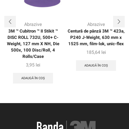
Abrazive
Abrazive
3M ™ Cubitron ™ II Stikit ™
Centură de pânză 3M ™ 423a,
DISC ROLL 732U, 500+ C-
P240 J-Weight, 630 mm x
Weight, 127 mm X NH, Die
1525 mm, film-lok, unic-flex
500x, 100 Disc/Roll, 4
185,64
lei
Rolls/Case
3,95
lei
ADAUGĂ ÎN COȘ
ADAUGĂ ÎN COȘ