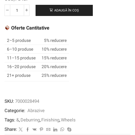
ADAUGĂ ÎN COȘ
Cantitate
Roata
de
Oferte Cantitative
finisare
Scotch-
2–5 produse
5% reducere
Brite
6–10 produse
10% reducere
™
11–15 produse
15% reducere
FS-
WL,
16–20 produse
20% reducere
152
21+ produse
25% reducere
mm
x
25
mm
SKU:
7000028494
x
Categorie:
Abrazive
25,4
mm,
Tags:
&
,
Deburring
,
Finishing
,
Wheels
6s
Share:
Fin