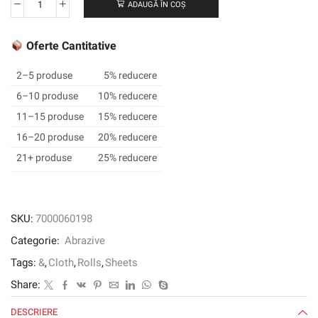
ADAUGĂ ÎN COȘ
Cantitate
Pânză
de
Oferte Cantitative
utilitate
3M
2–5 produse
5% reducere
™
6–10 produse
10% reducere
314D,
11–15 produse
15% reducere
roșu,
230
16–20 produse
20% reducere
mm
21+ produse
25% reducere
x
280
mm,
P150
SKU:
7000060198
Categorie:
Abrazive
Tags:
&
,
Cloth
,
Rolls
,
Sheets
Share:
DESCRIERE