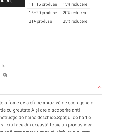
 ÎN COȘ
11–15 produse
15% reducere
16–20 produse
20% reducere
21+ produse
25% reducere
ets
e o foaie de șlefuire abrazivă de scop general
ie cu greutate A și are o acoperire anti-
onstrucție de haine deschise.Spațiul de hârtie
 siliciu face din această foaie un produs ideal