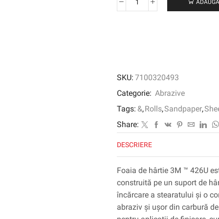
ADAUGĂ
Cantitate
Foaie
de
hârtie
3M
™
426U
SKU:
7100320493
Categorie:
Abrazive
Tags:
&
,
Rolls
,
Sandpaper
,
She
Share:
DESCRIERE
Foaia de hârtie 3M ™ 426U est
construită pe un suport de hârt
încărcare a stearatului și o c
abraziv și ușor din carbură de