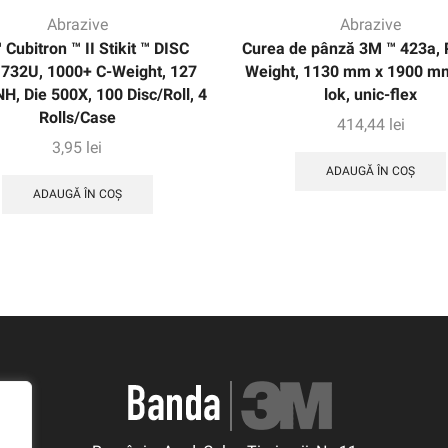
Abrazive
Abrazive
 Cubitron ™ II Stikit ™ DISC
Curea de pânză 3M ™ 423a, 
732U, 1000+ C-Weight, 127
Weight, 1130 mm x 1900 mm
, Die 500X, 100 Disc/Roll, 4
lok, unic-flex
Rolls/Case
414,44
lei
3,95
lei
ADAUGĂ ÎN COȘ
ADAUGĂ ÎN COȘ