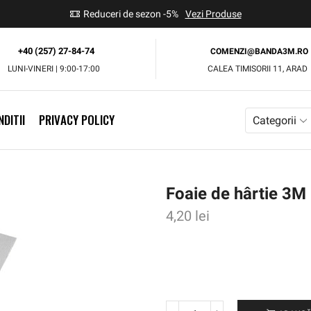
use
Reduceri de sezon -5%
Vezi Produse
+40 (257) 27-84-74
COMENZI@BANDA3M.RO
LUNI-VINERI | 9:00-17:00
CALEA TIMISORII 11, ARAD
DITII
PRIVACY POLICY
Categorii
Foaie de hârtie 3M
4,20
lei