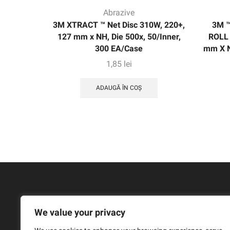
Abrazive
3M XTRACT ™ Net Disc 310W, 220+,
3M ™
127 mm x NH, Die 500x, 50/Inner,
ROLL 
300 EA/Case
mm X NH
1,85
lei
ADAUGĂ ÎN COȘ
We value your privacy