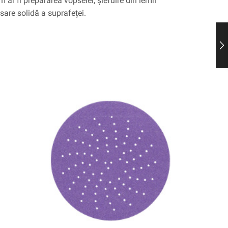
um ar fi prepararea vopselei, șlefuire din lemn
isare solidă a suprafeței.