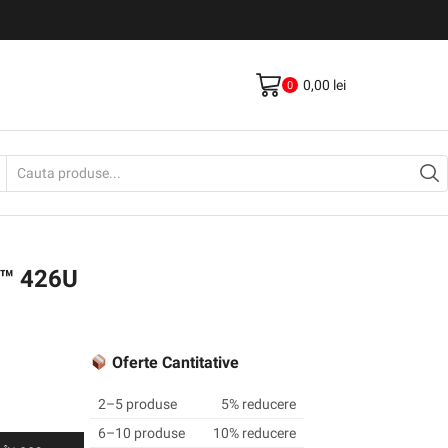
Livrare gratis la comenzi >500Lei
Vezi Produse
0,00
lei
0
Search
input
 ™ 426U
Oferte Cantitative
2–5 produse
5% reducere
6–10 produse
10% reducere