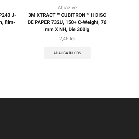
Abrazive
P240 J-
3M XTRACT ™ CUBITRON ™ II DISC
3M ™ Cu
, film-
DE PAPER 732U, 150+ C-Weight, 76
ROLL 7
mm X NH, Die 300lg
mm X NH, 
2,45
lei
ADAUGĂ ÎN COȘ