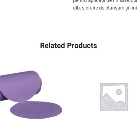
pentru aplicații de finisare, c
alb, șlefuire de etanșare și fin
Related Products