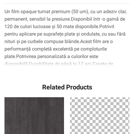
Un film opaque turnat premium (50 um), cu un adeziv clar,
permanent, sensibil la presiune.Disponibil într -o gamă de
120 de culori lucioase și 50 mate disponibile.Potrivit
pentru aplicare pe suprafețe plate și ondulate, cu sau fără
nituri și pe curbele compuse blânde.Acest film are o
performanță completă excelentă pe comploturile
plate.Potrivirea personalizată a culorilor este
disponibilă.Durabilitate de până la 12 ani.Casete de
aplicație recomandate: SCPS-100 (grafică mare) și SCPS-
2 (grafică mică).
Related Products