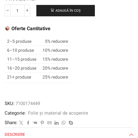
ADAUGĂ ÎN COȘ
Cantitate
Filmul
grafic
Oferte Cantitative
3M
™
2–5 produse
5% reducere
SCOTCHCAL
6–10 produse
10% reducere
™
11–15 produse
15% reducere
Electrocut
™
16–20 produse
20% reducere
100-
21+ produse
25% reducere
54,
Gold
Metallic,
1220
SKU:
7100174449
mm
Categorie:
Folie și material de acoperire
x
50
Share:
m
DESCRIERE