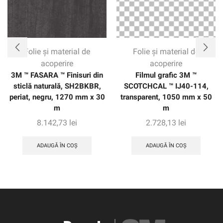
Folie și material de
Folie și material de
acoperire
acoperire
3M ™ FASARA ™ Finisuri din
Filmul grafic 3M ™
sticlă naturală, SH2BKBR,
SCOTCHCAL ™ IJ40-114,
periat, negru, 1270 mm x 30
transparent, 1050 mm x 50
m
m
8.142,73
lei
2.728,13
lei
ADAUGĂ ÎN COȘ
ADAUGĂ ÎN COȘ