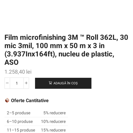
Film microfinishing 3M ™ Roll 362L, 30
mic 3mil, 100 mm x 50 m x 3 in
(3.937Inx164ft), nucleu de plastic,
ASO
1.258,40
lei
ADAUGĂ ÎN COȘ
Cantitate
Film
microfinishing
Oferte Cantitative
3M
™
2–5 produse
5% reducere
Roll
6–10 produse
10% reducere
362L,
11–15 produse
15% reducere
30