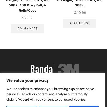
Weight, 127 mm X NH, Die
C-Weight, 76 mm X NH, Die
500X, 100 Disc/Roll, 4
300lg
Rolls/Case
2,45
lei
3,95
lei
ADAUGĂ ÎN COȘ
ADAUGĂ ÎN COȘ
We value your privacy
România, Arad, Calea Timisorii, Nr. 11
We use cookies to enhance your browsing experience, serve
© Copyright 2021 | Banda3M.ro
personalised ads or content, and analyse our traffic. By
clicking "Accept All", you consent to our use of cookies.