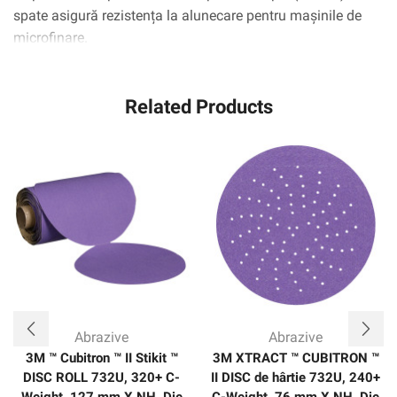
spate asigură rezistența la alunecare pentru mașinile de
microfinare.
Related Products
Abrazive
Abrazive
3M ™ Cubitron ™ II Stikit ™
3M XTRACT ™ CUBITRON ™
DISC ROLL 732U, 320+ C-
II DISC de hârtie 732U, 240+