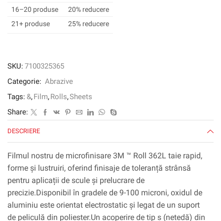
mic
16–20 produse
20% reducere
3mil,
21+ produse
25% reducere
100
mm
x
50
SKU:
7100325365
m
Categorie:
Abrazive
x
3
Tags:
&
,
Film
,
Rolls
,
Sheets
in
Share:
(3.937Inx164ft),
nucleu
DESCRIERE
de
plastic,
Filmul nostru de microfinisare 3M ™ Roll 362L taie rapid,
ASO
forme și lustruiri, oferind finisaje de toleranță strânsă
pentru aplicații de scule și prelucrare de
precizie.Disponibil în gradele de 9-100 microni, oxidul de
aluminiu este orientat electrostatic și legat de un suport
de peliculă din poliester.Un acoperire de tip s (netedă) din