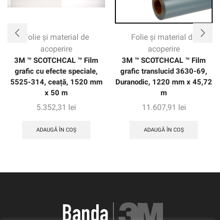
Folie și material de
Folie și material de
acoperire
acoperire
3M ™ SCOTCHCAL ™ Film
3M ™ SCOTCHCAL ™ Film
grafic cu efecte speciale,
grafic translucid 3630-69,
5525-314, ceață, 1520 mm
Duranodic, 1220 mm x 45,72
x 50 m
m
5.352,31
lei
11.607,91
lei
ADAUGĂ ÎN COȘ
ADAUGĂ ÎN COȘ