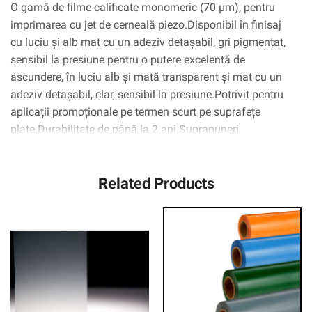
O gamă de filme calificate monomeric (70 µm), pentru
imprimarea cu jet de cerneală piezo.Disponibil în finisaj
cu luciu și alb mat cu un adeziv detașabil, gri pigmentat,
sensibil la presiune pentru o putere excelentă de
ascundere, în luciu alb și mată transparent și mat cu un
adeziv detașabil, clar, sensibil la presiune.Potrivit pentru
aplicații promoționale pe termen scurt pe suprafețe
plate.Durabilitate de până la 2 ani.Suprapuneri
recomandate: 8008G/8010m.
Related Products