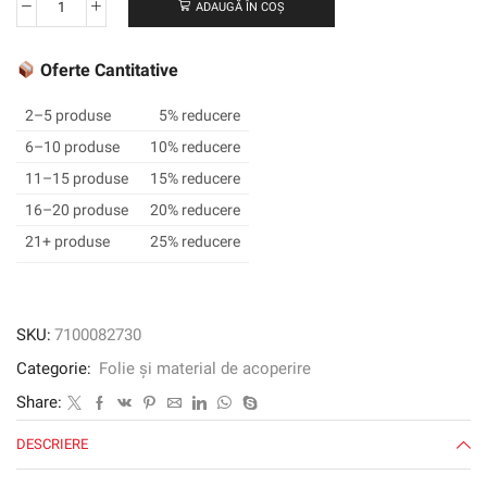
ADAUGĂ ÎN COȘ
Cantitate
Film
grafic
Oferte Cantitative
3M
™
2–5 produse
5% reducere
SCOTCHCAL
6–10 produse
10% reducere
™
11–15 produse
15% reducere
IJ20-
10R,
16–20 produse
20% reducere
alb,
21+ produse
25% reducere
1372
mm
x
100
SKU:
7100082730
m
Categorie:
Folie și material de acoperire
Share:
DESCRIERE