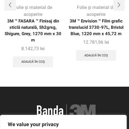
Folie și material de
Folie și material de
acoperire
acoperire
3M ™ FASARA ™ Finisaj din
3M ™ Envision ™ Film grafic
sticlă naturală, Sh2grsg,
translucid 3730-97L, Bristol
Shigure, Grey, 1270 mm x 30
Blue, 1220 mm x 45,72 m
m
12.781,96
lei
8.142,73
lei
ADAUGĂ ÎN COȘ
ADAUGĂ ÎN COȘ
We value your privacy
România, Arad, Calea Timisorii, Nr. 11