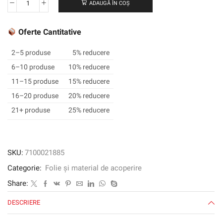
ADAUGĂ ÎN COȘ
Cantitate
Film
grafic
Oferte Cantitative
3M
™
2–5 produse
5% reducere
SCOTCHCAL
6–10 produse
10% reducere
™
11–15 produse
15% reducere
50-
77,
16–20 produse
20% reducere
Leaf
21+ produse
25% reducere
Green,
1220
mm
x
SKU:
7100021885
50
Categorie:
Folie și material de acoperire
m
Share:
DESCRIERE