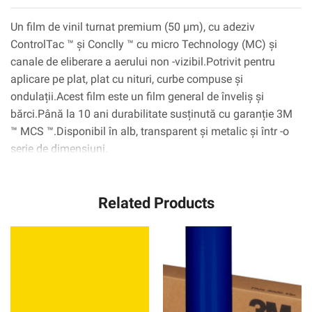
m
Un film de vinil turnat premium (50 µm), cu adeziv
ControlTac ™ și Conclly ™ cu micro Technology (MC) și
canale de eliberare a aerului non -vizibil.Potrivit pentru
aplicare pe plat, plat cu nituri, curbe compuse și
ondulații.Acest film este un film general de înveliș și
bărci.Până la 10 ani durabilitate susținută cu garanție 3M
™ MCS ™.Disponibil în alb, transparent și metalic și într -o
serie de dimensiuni.
Related Products