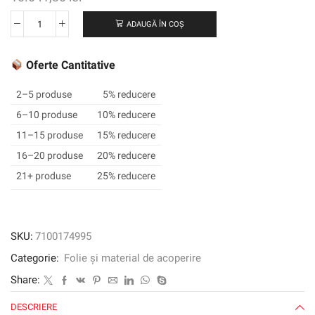
ADAUGĂ ÎN COȘ
Cantitate
Film
grafic
Oferte Cantitative
3M
™
2–5 produse
5% reducere
ControlTAC
6–10 produse
10% reducere
™
11–15 produse
15% reducere
cu
Complly
16–20 produse
20% reducere
™
21+ produse
25% reducere
Adeziv
180MC-
61,
Mid
SKU:
7100174995
Grey,
Categorie:
Folie și material de acoperire
1220
mm
Share:
x
DESCRIERE
45,72