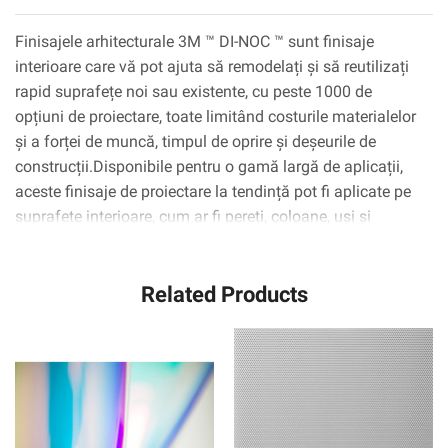
Finisajele arhitecturale 3M ™ DI-NOC ™ sunt finisaje
interioare care vă pot ajuta să remodelați și să reutilizați
rapid suprafețe noi sau existente, cu peste 1000 de
opțiuni de proiectare, toate limitând costurile materialelor
și a forței de muncă, timpul de oprire și deșeurile de
construcții.Disponibile pentru o gamă largă de aplicații,
aceste finisaje de proiectare la tendință pot fi aplicate pe
suprafețe interioare, cum ar fi pereți, coloane, uși și
dulapuri, inclusiv suprafețe complexe curbate
(3D).Tehnologia adezivă 3M ™ ™ Complly ™ elimină
Related Products
practic bulele de aer, simplificând și accelerând procesul
de aplicare.