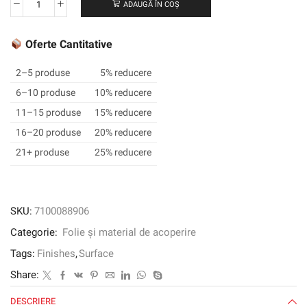
ADAUGĂ ÎN COȘ
Cantitate
Efectul
de
Oferte Cantitative
finisare
arhitecturală
2–5 produse
5% reducere
3M
6–10 produse
10% reducere
™
11–15 produse
15% reducere
DI-
NOC
16–20 produse
20% reducere
™,
21+ produse
25% reducere
ET-
1773,
1220
mm
SKU:
7100088906
x
Categorie:
Folie și material de acoperire
25
m
Tags:
Finishes
,
Surface
Share:
DESCRIERE