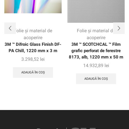
Folie și material de
Folie și material de
acoperire
acoperire
3M ™ Difroic Glass Finish DF-
3M ™ SCOTCHCAL ™ Film
PA Chill, 1220 mm x 3 m
grafic perforat de ferestre
8173, alb, 1220 mm x 50 m
3.298,52
lei
14.932,89
lei
ADAUGĂ ÎN COȘ
ADAUGĂ ÎN COȘ