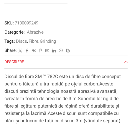
16
mm,
60+,
fante
SKU:
7100099249
Categorie:
Abrazive
Tags:
Discs
,
Fibre
,
Grinding
Share:
DESCRIERE
Discul de fibre 3M ™ 782C este un disc de fibre conceput
pentru o tăietură ultra-rapidă pe oțelul carbon.Aceste
discuri prezintă tehnologia noastră abrazivă avansată,
cereale în formă de precizie de 3 m.Suportul lor rigid de
fibre și legătura puternică de rășină oferă durabilitate și
rezistență la lacrimă.Aceste discuri sunt compatibile cu
plăci și butucuri de față cu discuri 3m (vândute separat).