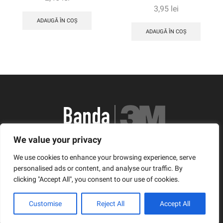
3,95
lei
ADAUGĂ ÎN COȘ
ADAUGĂ ÎN COȘ
We value your privacy
România, Arad, Calea Timisorii, Nr. 11
We use cookies to enhance your browsing experience, serve
© Copyright 2021 | Banda3M.ro
personalised ads or content, and analyse our traffic. By
clicking "Accept All", you consent to our use of cookies.
Facebook
Twitter
Instagram
Customise
Reject All
Accept All