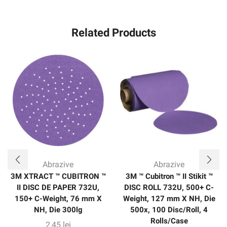
Related Products
Abrazive
Abrazive
3M XTRACT ™ CUBITRON ™
3M ™ Cubitron ™ II Stikit ™
II DISC DE PAPER 732U,
DISC ROLL 732U, 500+ C-
150+ C-Weight, 76 mm X
Weight, 127 mm X NH, Die
NH, Die 300lg
500x, 100 Disc/Roll, 4
Rolls/Case
2,45
lei