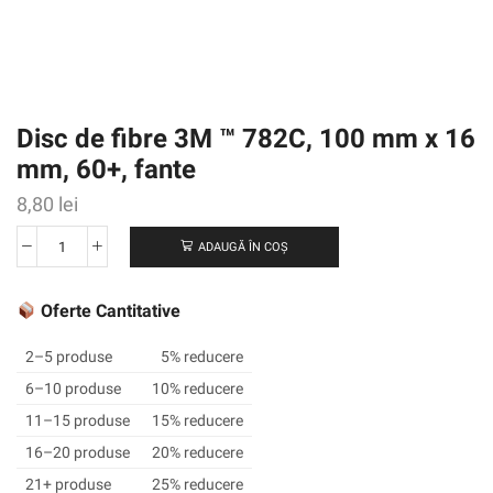
Disc de fibre 3M ™ 782C, 100 mm x 16
mm, 60+, fante
8,80
lei
ADAUGĂ ÎN COȘ
Cantitate
Disc
de
Oferte Cantitative
fibre
3M
2–5 produse
5% reducere
™
6–10 produse
10% reducere
782C,
11–15 produse
15% reducere
100
mm
16–20 produse
20% reducere
x
21+ produse
25% reducere