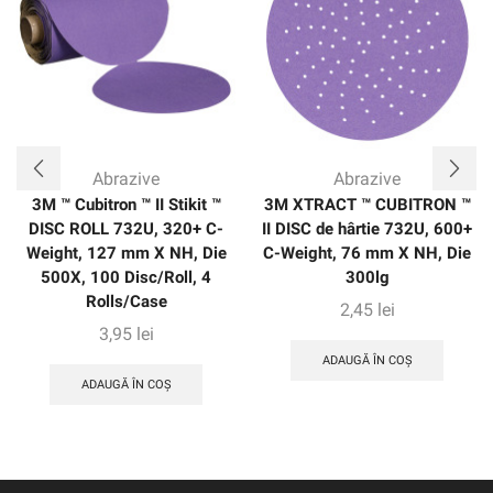
Abrazive
Abrazive
3M ™ Cubitron ™ II Stikit ™
3M XTRACT ™ CUBITRON ™
DISC ROLL 732U, 320+ C-
II DISC de hârtie 732U, 600+
Weight, 127 mm X NH, Die
C-Weight, 76 mm X NH, Die
500X, 100 Disc/Roll, 4
300lg
Rolls/Case
2,45
lei
3,95
lei
ADAUGĂ ÎN COȘ
ADAUGĂ ÎN COȘ