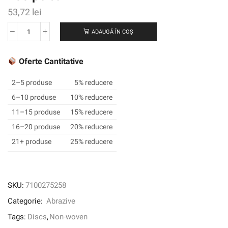
53,72
lei
ADAUGĂ ÎN COȘ
Cantitate
Disc
de
Oferte Cantitative
condiționare
a
2–5 produse
5% reducere
suprafeței
6–10 produse
10% reducere
de
11–15 produse
15% reducere
precizie
Scotch-
16–20 produse
20% reducere
Brite
21+ produse
25% reducere
™,
PN-
DH,
mediu,
SKU:
7100275258
178
Categorie:
Abrazive
mmx
NH,
Tags:
Discs
,
Non-woven
25