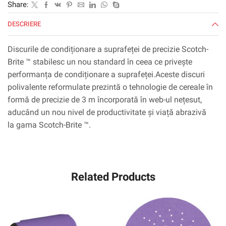
Share:
pe
interior,
DESCRIERE
100
pe
Discurile de condiționare a suprafeței de precizie Scotch-
caz
Brite ™ stabilesc un nou standard în ceea ce privește
performanța de condiționare a suprafeței.Aceste discuri
polivalente reformulate prezintă o tehnologie de cereale în
formă de precizie de 3 m încorporată în web-ul nețesut,
aducând un nou nivel de productivitate și viață abrazivă
la gama Scotch-Brite ™.
Related Products