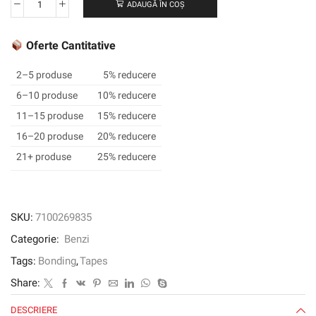
ADAUGĂ ÎN COȘ
Cantitate
Bandă
dublă
Oferte Cantitative
3M
™
2–5 produse
5% reducere
GPT-
6–10 produse
10% reducere
020,
11–15 produse
15% reducere
transparentă,
9
16–20 produse
20% reducere
mm
21+ produse
25% reducere
x
50
m,
0,2
SKU:
7100269835
mm
Categorie:
Benzi
Tags:
Bonding
,
Tapes
Share:
DESCRIERE