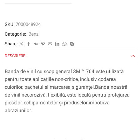
roșu,
50
mm
x
SKU:
7000048924
33
Categorie:
Benzi
m,
0,13
Share:
mm
DESCRIERE
Banda de vinil cu scop general 3M ™ 764 este utilizată
pentru toate aplicațiile non-critice, inclusiv codarea
culorilor, pachetul și marcarea siguranței.Banda noastră
de vinil necorozivă, flexibilă, este ideală pentru protejarea
pieselor, echipamentelor și produselor împotriva
abraziunilor.