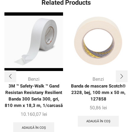
Related Products
Benzi
Benzi
3M ™ Safety-Walk ™ Gand
Banda de mascare Scotch®
Resistan Resistany Resilient
2328, bej, 100 mm x 50 m,
Banda 300 Seria 300, gri,
127858
810 mm x 18,3 m, 1/carcasă
50,86
lei
10.160,07
lei
ADAUGĂ ÎN COȘ
ADAUGĂ ÎN COȘ