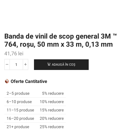
Banda de vinil de scop general 3M ™
764, roșu, 50 mm x 33 m, 0,13 mm
41,76
lei
ADAUGĂ ÎN COȘ
Cantitate
Banda
de
Oferte Cantitative
vinil
de
2–5 produse
5% reducere
scop
6–10 produse
10% reducere
general
11–15 produse
15% reducere
3M
™
16–20 produse
20% reducere
764,
21+ produse
25% reducere