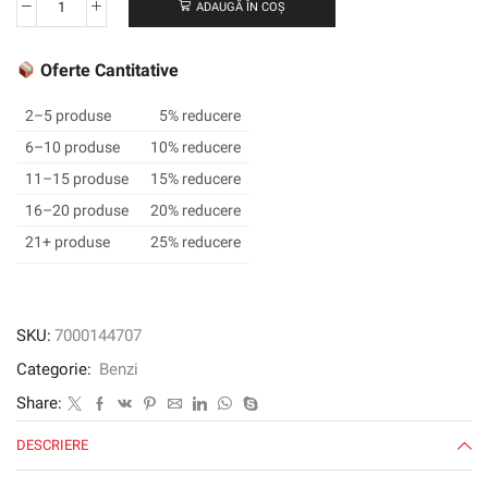
ADAUGĂ ÎN COȘ
Cantitate
Banda
de
Oferte Cantitative
vinil
de
2–5 produse
5% reducere
scop
6–10 produse
10% reducere
general
11–15 produse
15% reducere
3M
™
16–20 produse
20% reducere
764,
21+ produse
25% reducere
alb,
50
mm
x
SKU:
7000144707
33
Categorie:
Benzi
m,
0,13
Share:
mm
DESCRIERE