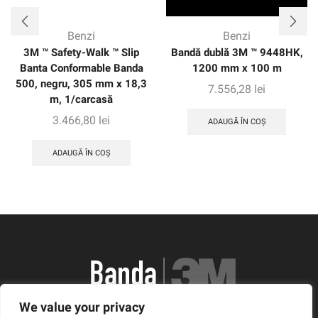
Benzi
Benzi
3M ™ Safety-Walk ™ Slip
Bandă dublă 3M ™ 9448HK,
Banta Conformable Banda
1200 mm x 100 m
500, negru, 305 mm x 18,3
7.556,28
lei
m, 1/carcasă
3.466,80
lei
ADAUGĂ ÎN COȘ
ADAUGĂ ÎN COȘ
We value your privacy
România, Arad, Calea Timisorii, Nr. 11