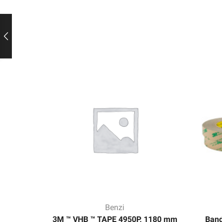
Benzi
3M ™ VHB ™ TAPE 4950P, 1180 mm
Band