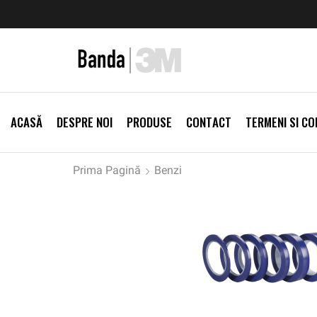
zi Produse
Livrare gratis la comenzi >500Lei
Vezi Prod
ACASĂ
DESPRE NOI
PRODUSE
CONTACT
TERMENI SI CON
Prima Pagină
Benzi