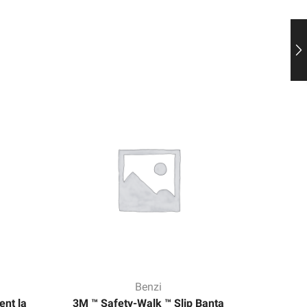
Benzi
ent la
3M ™ Safety-Walk ™ Slip Banta
3M ™ Sa