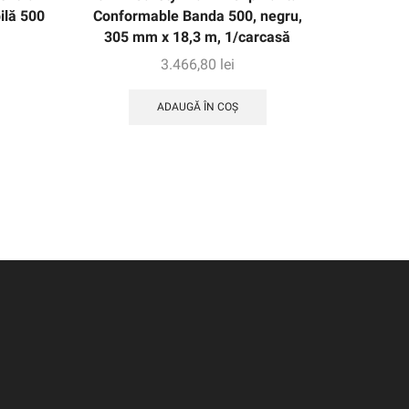
ilă 500
Conformable Banda 500, negru,
alunecar
305 mm x 18,3 m, 1/carcasă
ș
negre/ga
3.466,80
lei
ADAUGĂ ÎN COȘ