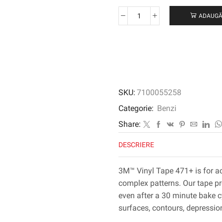
ADAUGĂ
Cantitate
Bandă
de
vinil
3M
™
471+,
SKU:
7100055258
indigo,
3
Categorie:
Benzi
mm
Share:
x
32
DESCRIERE
m,
0,14
3M™ Vinyl Tape 471+ is for a
mm
complex patterns. Our tape pr
even after a 30 minute bake cy
surfaces, contours, depression