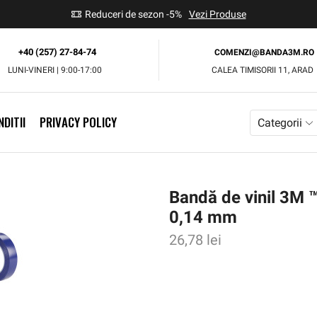
use
Reduceri de sezon -5%
Vezi Produse
+40 (257) 27-84-74
COMENZI@BANDA3M.RO
LUNI-VINERI | 9:00-17:00
CALEA TIMISORII 11, ARAD
DITII
PRIVACY POLICY
Categorii
Bandă de vinil 3M 
0,14 mm
26,78
lei