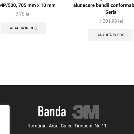
MP/500, 705 mm x 10 mm
alunecare bandă conformab
Seria
7,75
lei
1.201,98
lei
ADAUGĂ ÎN COȘ
ADAUGĂ ÎN COȘ
România, Arad, Calea Timisorii, Nr. 11