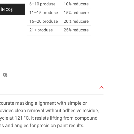
6–10 produse
10% reducere
 ÎN COȘ
11–15 produse
15% reducere
16–20 produse
20% reducere
21+ produse
25% reducere
ccurate masking alignment with simple or
ovides clean removal without adhesive residue,
cle at 121 °C. It resists lifting from compound
s and angles for precision paint results.