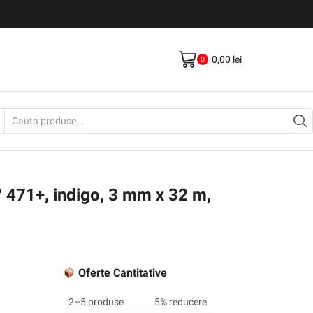
Livrare gratis la comenzi >500Lei
Vezi Produse
0,00
lei
0
Search
input
™ 471+, indigo, 3 mm x 32 m,
Oferte Cantitative
2–5 produse
5% reducere