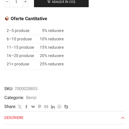
ADAUGĂ ÎN COȘ
Cantitate
Bandă
de
Oferte Cantitative
vinil
3M
2–5 produse
5% reducere
™
6–10 produse
10% reducere
471,
11–15 produse
15% reducere
alb,
50
16–20 produse
20% reducere
mm
21+ produse
25% reducere
x
33
m,
0,14
SKU:
7000028853
mm,
Categorie:
Benzi
vrac
Share:
DESCRIERE