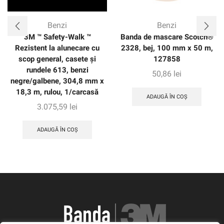
Benzi
Benzi
3M ™ Safety-Walk ™
Banda de mascare Scotch®
Rezistent la alunecare cu
2328, bej, 100 mm x 50 m,
scop general, casete și
127858
rundele 613, benzi
50,86
lei
negre/galbene, 304,8 mm x
18,3 m, rulou, 1/carcasă
ADAUGĂ ÎN COȘ
3.075,59
lei
ADAUGĂ ÎN COȘ