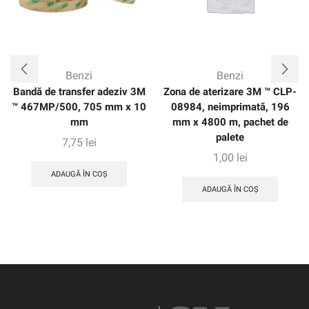
Benzi
Benzi
Bandă de transfer adeziv 3M
Zona de aterizare 3M ™ CLP-
™ 467MP/500, 705 mm x 10
08984, neimprimată, 196
mm
mm x 4800 m, pachet de
palete
7,75
lei
1,00
lei
ADAUGĂ ÎN COȘ
ADAUGĂ ÎN COȘ