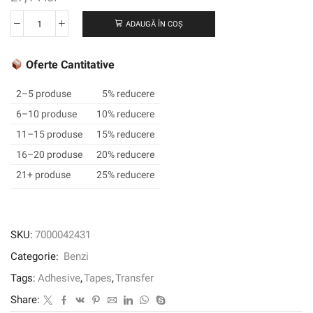
ADAUGĂ ÎN COȘ
Cantitate
Banda
de
Oferte Cantitative
transfer
adeziv
2–5 produse
5% reducere
Scotch®
6–10 produse
10% reducere
ATG
11–15 produse
15% reducere
904,
transparent,
16–20 produse
20% reducere
12
21+ produse
25% reducere
mm
x
33
m,
SKU:
7000042431
0,05
Categorie:
Benzi
mm
Tags:
Adhesive
,
Tapes
,
Transfer
Share: