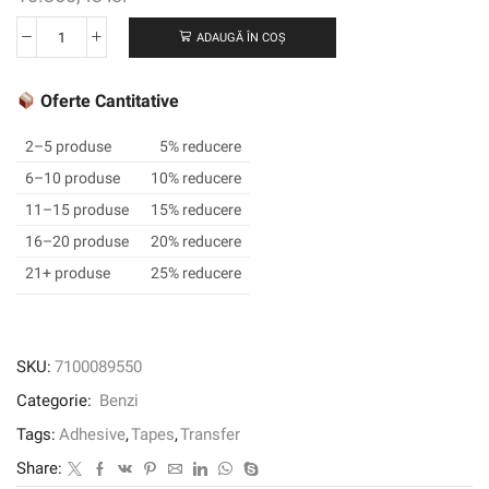
ADAUGĂ ÎN COȘ
Cantitate
Bandă
de
Oferte Cantitative
transfer
adeziv
2–5 produse
5% reducere
3M
6–10 produse
10% reducere
™
11–15 produse
15% reducere
9472LE,
transparent,
16–20 produse
20% reducere
1220
21+ produse
25% reducere
mm
x
55
m,
SKU:
7100089550
0,13
Categorie:
Benzi
mm
Tags:
Adhesive
,
Tapes
,
Transfer
Share: