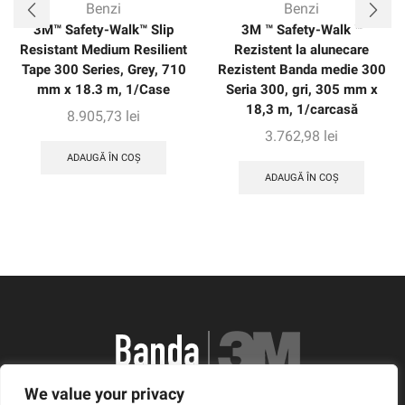
Benzi
Benzi
3M™ Safety-Walk™ Slip
3M ™ Safety-Walk ™
Resistant Medium Resilient
Rezistent la alunecare
Tape 300 Series, Grey, 710
Rezistent Banda medie 300
mm x 18.3 m, 1/Case
Seria 300, gri, 305 mm x
18,3 m, 1/carcasă
8.905,73
lei
3.762,98
lei
ADAUGĂ ÎN COȘ
ADAUGĂ ÎN COȘ
We value your privacy
România, Arad, Calea Timisorii, Nr. 11