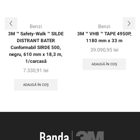
Benzi
Benzi
3M ™ Safety-Walk ™ SILDE
3M ™ VHB ™ TAPE 4950P,
DISTRANT BATER
1180 mm x 33 m
Conformabil SIRDE 500,
39.090,95
lei
negru, 610 mm x 18,3 m,
1/carcasă
ADAUGĂ ÎN COȘ
7.330,91
lei
ADAUGĂ ÎN COȘ