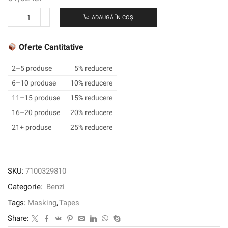
ADAUGĂ ÎN COȘ
Cantitate
Bandă
de
Oferte Cantitative
mascare
rezistentă
2–5 produse
5% reducere
la
6–10 produse
10% reducere
3M
11–15 produse
15% reducere
™
™
16–20 produse
20% reducere
2814,
21+ produse
25% reducere
verde,
100
mm
x
SKU:
7100329810
50
Categorie:
Benzi
m,
0,12
Tags:
Masking
,
Tapes
mm
Share: