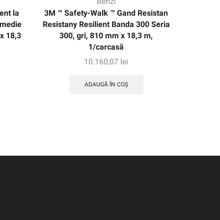
Benzi
ent la
3M ™ Safety-Walk ™ Gand Resistan
Bandă 
 medie
Resistany Resilient Banda 300 Seria
467MP
x 18,3
300, gri, 810 mm x 18,3 m,
1/carcasă
10.160,07
lei
ADAUGĂ ÎN COȘ