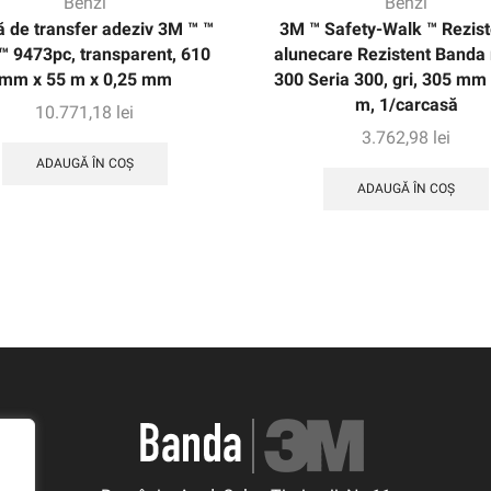
Benzi
Benzi
 de transfer adeziv 3M ™ ™
3M ™ Safety-Walk ™ Rezist
™ 9473pc, transparent, 610
alunecare Rezistent Banda
mm x 55 m x 0,25 mm
300 Seria 300, gri, 305 mm 
m, 1/carcasă
10.771,18
lei
3.762,98
lei
ADAUGĂ ÎN COȘ
ADAUGĂ ÎN COȘ