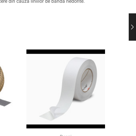
ere din cauza liniilor de bandă nedorite.