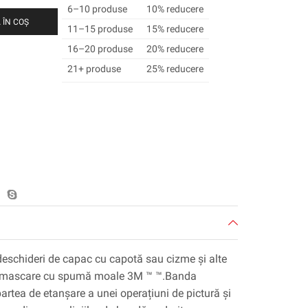
6–10 produse
10% reducere
 ÎN COȘ
11–15 produse
15% reducere
16–20 produse
20% reducere
21+ produse
25% reducere
 deschideri de capac cu capotă sau cizme și alte
e mascare cu spumă moale 3M ™ ™.Banda
artea de etanșare a unei operațiuni de pictură și