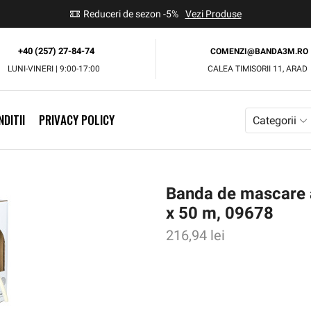
use
Reduceri de sezon -5%
Vezi Produse
+40 (257) 27-84-74
COMENZI@BANDA3M.RO
LUNI-VINERI | 9:00-17:00
CALEA TIMISORII 11, ARAD
DITII
PRIVACY POLICY
Categorii
Banda de mascare 
x 50 m, 09678
216,94
lei