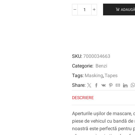
ADAUGĂ
Cantitate
Banda
de
mascare
a
spumei
moi
SKU:
7000034663
3M
™,
Categorie:
Benzi
alb,
Tags:
Masking
,
Tapes
13
mm
Share:
x
DESCRIERE
50
m,
09678
Aperturile ușilor de mascare,
piese de vehicul cu bandă d
noastră este perfectă pentru p