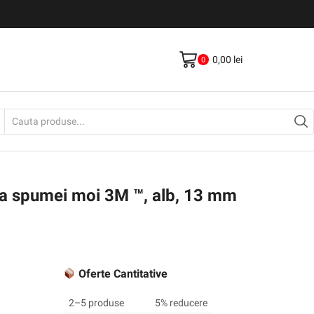
Livrare gratis la comenzi >500Lei
Vezi Produse
0,00
lei
0
Search
input
a spumei moi 3M ™, alb, 13 mm
Oferte Cantitative
2–5 produse
5% reducere