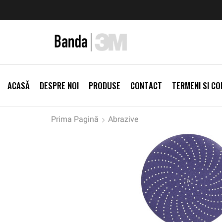
zi Produse
Livrare gratis la comenzi >500Lei
Vezi Prod
ACASĂ
DESPRE NOI
PRODUSE
CONTACT
TERMENI SI CON
Prima Pagină
Abrazive