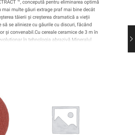
M XTRACT ™, concepută pentru eliminarea optimă
u mai multe găuri extrage praf mai bine decât
terea tăierii și creșterea dramatică a vieții
e să se alinieze cu găurile cu discuri, făcând
șor și convenabil.Cu cereale ceramice de 3 m în
evoluționar în tehnologia abrazivă.Mineralul
ară este conceput pentru a trece prin substrat,
e sau să „arate” ca abrazivele convenționale,
nă la 2x la fel de repede ca abrazivele
pă J-greutate oferă rezistență la lacrimă
n finisaj consistent, uniform pe o varietate de