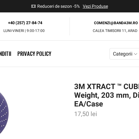
use
Reduceri de sezon -5%
Vezi Produse
+40 (257) 27-84-74
COMENZI@BANDA3M.RO
LUNI-VINERI | 9:00-17:00
CALEA TIMISORII 11, ARAD
DITII
PRIVACY POLICY
Categorii
3M XTRACT ™ CUBIT
Weight, 203 mm, Di
EA/Case
17,50
lei