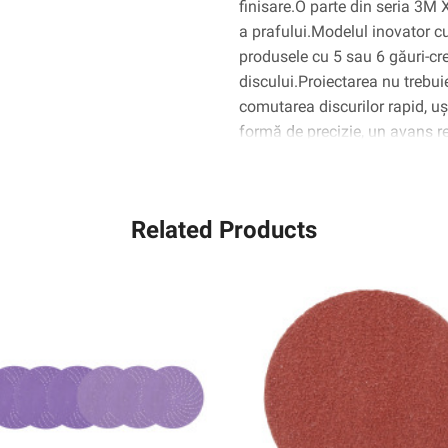
finisare.O parte din seria 3
EA/Case
a prafului.Modelul inovator c
produsele cu 5 sau 6 găuri-creș
discului.Proiectarea nu trebui
comutarea discurilor rapid, u
formă de precizie, un avans r
ceramic în formă de triunghiul
mai degrabă decât să se ridic
rezultând un disc care taie pâ
Related Products
convenționale.Suportul de câr
excepțională, durabilitate și u
substraturi.