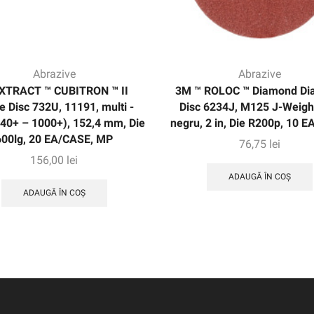
Abrazive
Abrazive
XTRACT ™ CUBITRON ™ II
3M ™ ROLOC ™ Diamond D
e Disc 732U, 11191, multi -
Disc 6234J, M125 J-Weight
240+ – 1000+), 152,4 mm, Die
negru, 2 in, Die R200p, 10 
600lg, 20 EA/CASE, MP
76,75
lei
156,00
lei
ADAUGĂ ÎN COȘ
ADAUGĂ ÎN COȘ