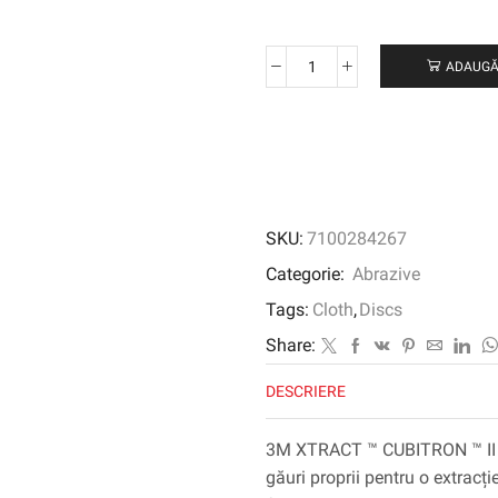
ADAUGĂ
Cantitate
3M
XTRACT
™
CUBITRON
™
II
SKU:
7100284267
DISC
900DZ,
Categorie:
Abrazive
320+
Tags:
Cloth
,
Discs
J-
Weight,
Share:
203
DESCRIERE
mm,
Die
800lg,
3M XTRACT ™ CUBITRON ™ II 
50/Carton,
găuri proprii pentru o extracți
250