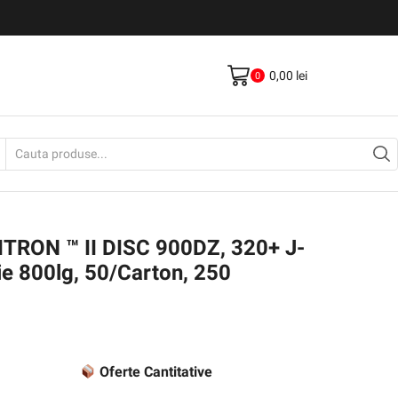
Livrare gratis la comenzi >500Lei
Vezi Produse
0,00
lei
0
Search
input
RON ™ II DISC 900DZ, 320+ J-
e 800lg, 50/Carton, 250
Oferte Cantitative