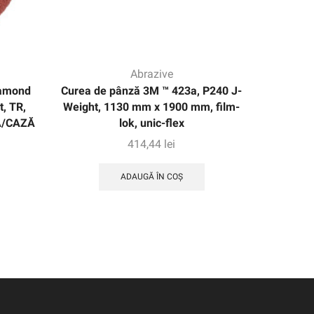
Abrazive
iamond
Curea de pânză 3M ™ 423a, P240 J-
Curea d
, TR,
Weight, 1130 mm x 1900 mm, film-
XF-Weig
EA/CAZĂ
lok, unic-flex
414,44
lei
ADAUGĂ ÎN COȘ