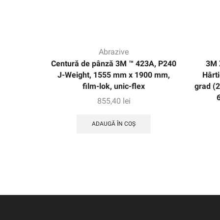
Abrazive
Centură de pânză 3M ™ 423A, P240
3M 
J-Weight, 1555 mm x 1900 mm,
Hârti
film-lok, unic-flex
grad (
855,40
lei
ADAUGĂ ÎN COȘ