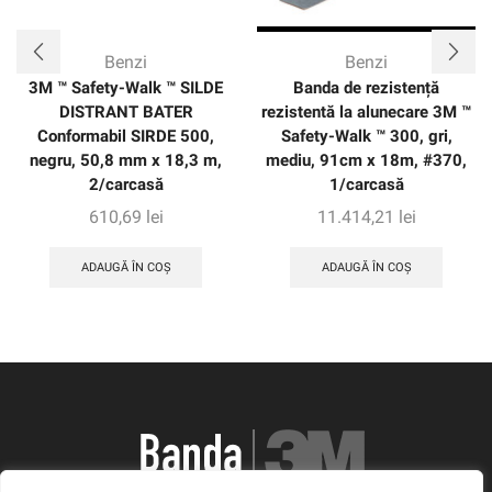
Benzi
Benzi
3M ™ Safety-Walk ™ SILDE
Banda de rezistență
DISTRANT BATER
rezistentă la alunecare 3M ™
Conformabil SIRDE 500,
Safety-Walk ™ 300, gri,
negru, 50,8 mm x 18,3 m,
mediu, 91cm x 18m, #370,
2/carcasă
1/carcasă
610,69
lei
11.414,21
lei
ADAUGĂ ÎN COȘ
ADAUGĂ ÎN COȘ