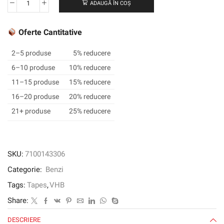
ADAUGĂ ÎN COȘ
Cantitate
3M
™
Oferte Cantitative
VHB
™
2–5 produse
5% reducere
TAPE
6–10 produse
10% reducere
LSE-
11–15 produse
15% reducere
160WF,
alb,
16–20 produse
20% reducere
12
21+ produse
25% reducere
mm
x
33
m,
SKU:
7100143306
1,6
Categorie:
Benzi
mm
Tags:
Tapes
,
VHB
Share:
DESCRIERE