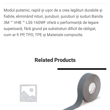
Modul puternic, rapid și ușor de a crea legături durabile și
fiabile, eliminând nituri, șuruburi, șuruburi și suduri.Banda
3M ™ VHB ™ LSE-160WF oferă o performanță de legare
superioară, fără grund pe substraturi dificil de obligat,
cum ar fi PP, TPO, TPE și Materiale compozite.
Related Products