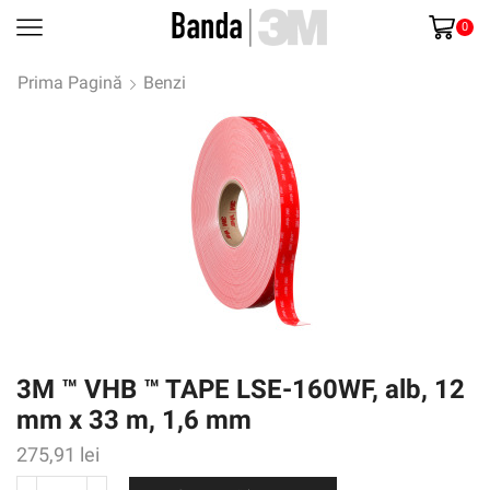
0
Prima Pagină
Benzi
3M ™ VHB ™ TAPE LSE-160WF, alb, 12
mm x 33 m, 1,6 mm
275,91
lei