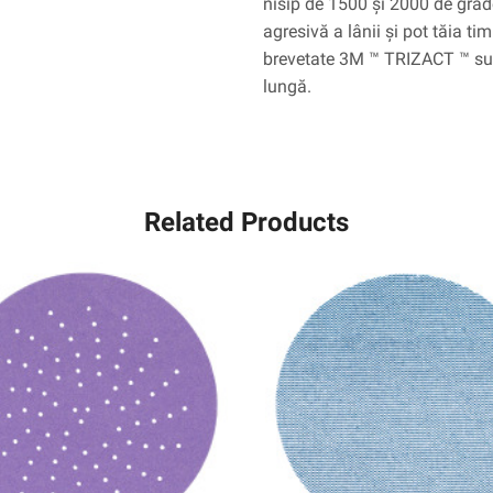
nisip de 1500 și 2000 de gra
agresivă a lânii și pot tăia ti
brevetate 3M ™ TRIZACT ™ sunt
lungă.
Related Products