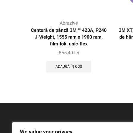
Abrazive
Centură de pânză 3M ™ 423A, P240
3M XT
J-Weight, 1555 mm x 1900 mm,
de hâr
film-lok, unic-flex
855,40
lei
ADAUGĂ ÎN COȘ
We value your privacy