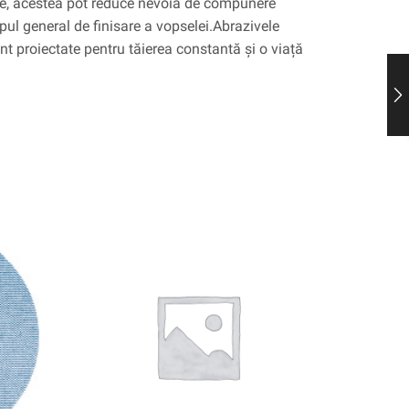
de, acestea pot reduce nevoia de compunere
mpul general de finisare a vopselei.Abrazivele
 proiectate pentru tăierea constantă și o viață