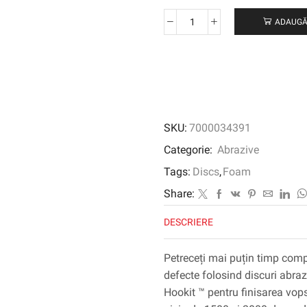
ADAUGĂ
Cantitate
3M
™
TRIZACT
™
HOOKIT
™
SKU:
7000034391
FOAM
ABRASIVE
Categorie:
Abrazive
3000
Tags:
Discs
,
Foam
DISC
443SA,
Share:
75
DESCRIERE
mm,
3000,
50415
Petreceți mai puțin timp comp
defecte folosind discuri ab
Hookit ™ pentru finisarea vops