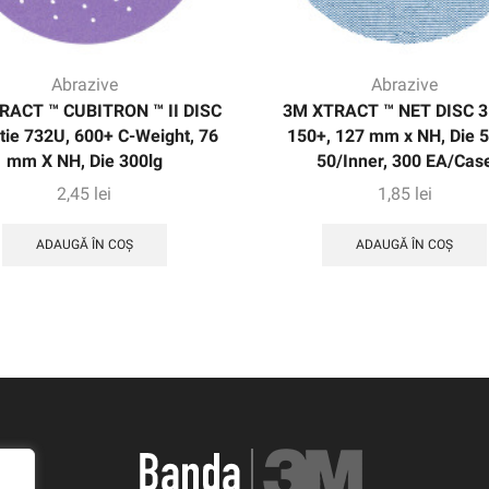
Abrazive
Abrazive
RACT ™ CUBITRON ™ II DISC
3M XTRACT ™ NET DISC 3
tie 732U, 600+ C-Weight, 76
150+, 127 mm x NH, Die 5
mm X NH, Die 300lg
50/Inner, 300 EA/Cas
2,45
lei
1,85
lei
ADAUGĂ ÎN COȘ
ADAUGĂ ÎN COȘ