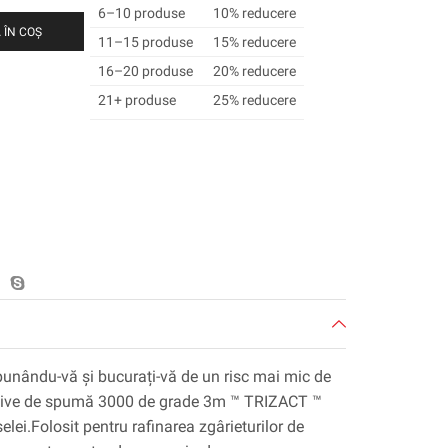
6–10 produse
10% reducere
 ÎN COȘ
11–15 produse
15% reducere
16–20 produse
20% reducere
21+ produse
25% reducere
unându-vă și bucurați-vă de un risc mai mic de
razive de spumă 3000 de grade 3m ™ TRIZACT ™
elei.Folosit pentru rafinarea zgârieturilor de