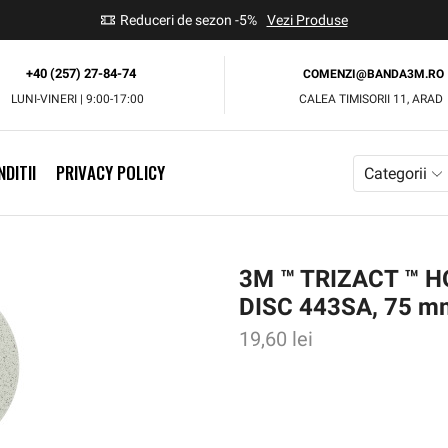
use
Reduceri de sezon -5%
Vezi Produse
+40 (257) 27-84-74
COMENZI@BANDA3M.RO
LUNI-VINERI | 9:00-17:00
CALEA TIMISORII 11, ARAD
DITII
PRIVACY POLICY
Categorii
3M ™ TRIZACT ™ 
DISC 443SA, 75 m
19,60
lei