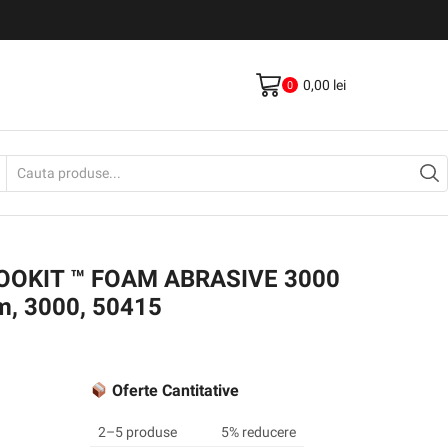
Livrare gratis la comenzi >500Lei
Vezi Produse
0,00
lei
0
Search
input
HOOKIT ™ FOAM ABRASIVE 3000
m, 3000, 50415
Oferte Cantitative
2–5 produse
5% reducere