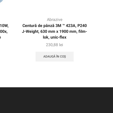
Abrazive
10W,
Centură de pânză 3M ™ 423A, P240
Curea de
00x,
J-Weight, 630 mm x 1900 mm, film-
Weight, 
e
lok, unic-flex
230,88
lei
ADAUGĂ ÎN COȘ