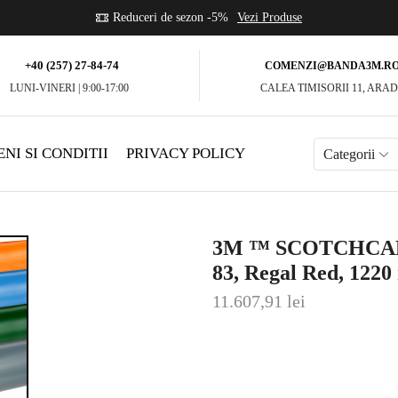
se
Reduceri de sezon -5%
Vezi Produse
+40 (257) 27-84-74
COMENZI@BANDA3M.R
LUNI-VINERI | 9:00-17:00
CALEA TIMISORII 11, ARA
NI SI CONDITII
PRIVACY POLICY
Categorii
3M ™ SCOTCHCAL ™ 
83, Regal Red, 1220
11.607,91
lei