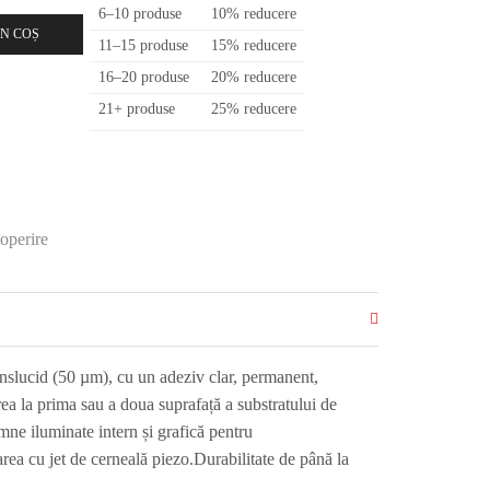
6–10 produse
10% reducere
N COȘ
11–15 produse
15% reducere
16–20 produse
20% reducere
21+ produse
25% reducere
coperire
nslucid (50 µm), cu un adeziv clar, permanent,
rea la prima sau a doua suprafață a substratului de
semne iluminate intern și grafică pentru
rea cu jet de cerneală piezo.Durabilitate de până la