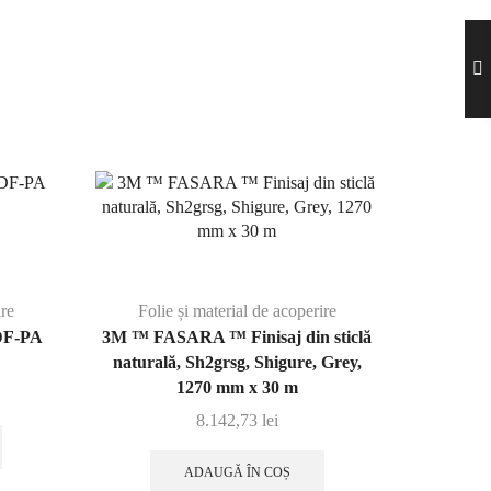
ire
Folie și material de acoperire
 DF-PA
3M ™ FASARA ™ Finisaj din sticlă
naturală, Sh2grsg, Shigure, Grey,
1270 mm x 30 m
8.142,73
lei
ADAUGĂ ÎN COȘ
Foli