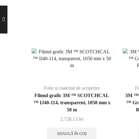
Folie și material de acoperire
Fo
Filmul grafic 3M ™ SCOTCHCAL
3M ™
™ IJ40-114, transparent, 1050 mm x
™ Gra
50 m
R
2.728,13
lei
ADAUGĂ ÎN COȘ