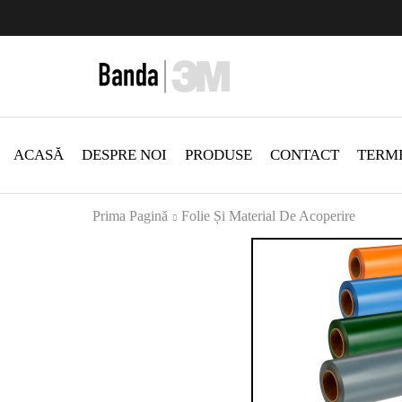
zi Produse
Livrare gratis la comenzi >500Lei
Vezi Produ
ACASĂ
DESPRE NOI
PRODUSE
CONTACT
TERME
Prima Pagină
Folie Și Material De Acoperire