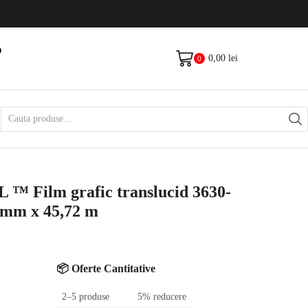
Livrare gratis la comenzi >500Lei
Vezi Produse
O
0,00
lei
0
D
Search
input
Film grafic translucid 3630-
 mm x 45,72 m
📦 Oferte Cantitative
2–5 produse
5% reducere