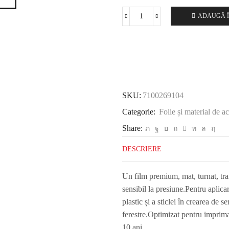
ADAUGĂ Î
Cantitate
3M
™
SCOTCHCAL
™
Film
grafic
SKU:
7100269104
translucid
3630-
Categorie:
Folie și material de a
83,
Share:
Regal
Red,
DESCRIERE
1220
mm
Un film premium, mat, turnat, tra
x
sensibil la presiune.Pentru aplica
45,72
m
plastic și a sticlei în crearea de 
ferestre.Optimizat pentru imprima
10 ani.