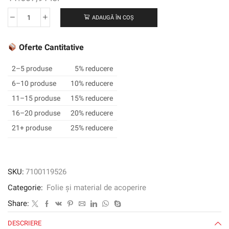
ADAUGĂ ÎN COȘ
Cantitate
3M
™
Oferte Cantitative
SCOTCHCAL
™
2–5 produse
5% reducere
Film
6–10 produse
10% reducere
grafic
11–15 produse
15% reducere
translucid
3630-
16–20 produse
20% reducere
39,
21+ produse
25% reducere
Warm
Beige,
1220
mm
SKU:
7100119526
x
Categorie:
Folie și material de acoperire
45,72
m
Share:
DESCRIERE