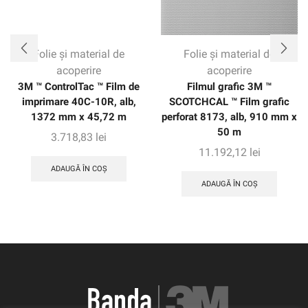
Folie și material de
Folie și material de
acoperire
acoperire
3M ™ ControlTac ™ Film de
Filmul grafic 3M ™
imprimare 40C-10R, alb,
SCOTCHCAL ™ Film grafic
1372 mm x 45,72 m
perforat 8173, alb, 910 mm x
50 m
3.718,83
lei
11.192,12
lei
ADAUGĂ ÎN COȘ
ADAUGĂ ÎN COȘ