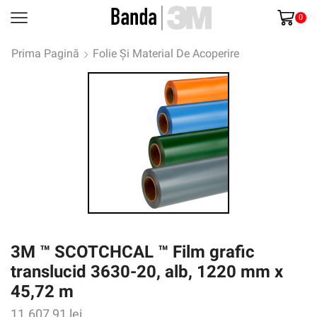
0
Prima Pagină
Folie Și Material De Acoperire
3M ™ SCOTCHCAL ™ Film grafic
translucid 3630-20, alb, 1220 mm x
45,72 m
11.607,91
lei