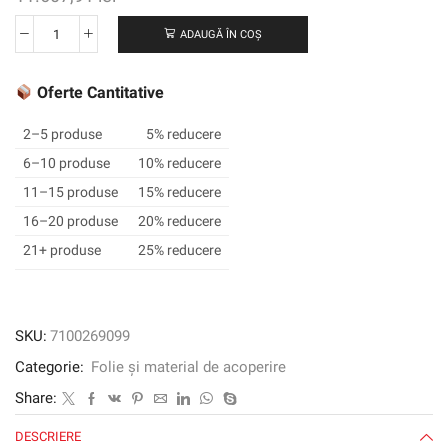
ADAUGĂ ÎN COȘ
Cantitate
3M
™
Oferte Cantitative
SCOTCHCAL
™
2–5 produse
5% reducere
Film
6–10 produse
10% reducere
grafic
11–15 produse
15% reducere
translucid
3630-
16–20 produse
20% reducere
20,
21+ produse
25% reducere
alb,
1220
mm
x
SKU:
7100269099
45,72
Categorie:
Folie și material de acoperire
m
Share:
DESCRIERE