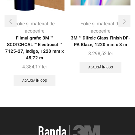
Folie și material de
Folie și material de
acoperire
acoperire
Filmul grafic 3M ™
3M ™ Difroic Glass Finish DF-
SCOTCHCAL ™ Electrocut ™
PA Blaze, 1220 mm x 3 m
7125-27, Indigo, 1220 mm x
3.298,52
lei
45,72 m
4.384,17
lei
ADAUGĂ ÎN COȘ
ADAUGĂ ÎN COȘ