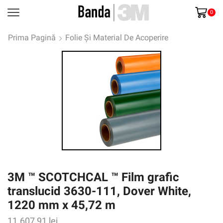
0
Prima Pagină
Folie Și Material De Acoperire
3M ™ SCOTCHCAL ™ Film grafic
translucid 3630-111, Dover White,
1220 mm x 45,72 m
11.607,91
lei