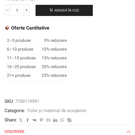
ADAUGĂ ÎN COȘ
Cantitate
3M
™
Oferte Cantitative
SCOTCHCAL
™
2–5 produse
5% reducere
Film
6–10 produse
10% reducere
grafic
11–15 produse
15% reducere
translucid
3630-
16–20 produse
20% reducere
111,
21+ produse
25% reducere
Dover
White,
1220
mm
SKU:
7100119591
x
Categorie:
Folie și material de acoperire
45,72
m
Share:
DESCRIERE