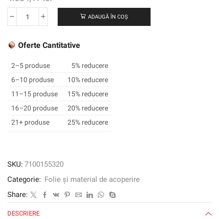
ADAUGĂ ÎN COȘ
Cantitate
3M
™
Oferte Cantitative
SCOTCHCAL
™
2–5 produse
5% reducere
Electrocut
6–10 produse
10% reducere
™
11–15 produse
15% reducere
Graphic
Film
16–20 produse
20% reducere
7125-
21+ produse
25% reducere
46,
Kelly
Green,
1220
SKU:
7100155320
mm
Categorie:
Folie și material de acoperire
x
45,72
Share:
m
DESCRIERE