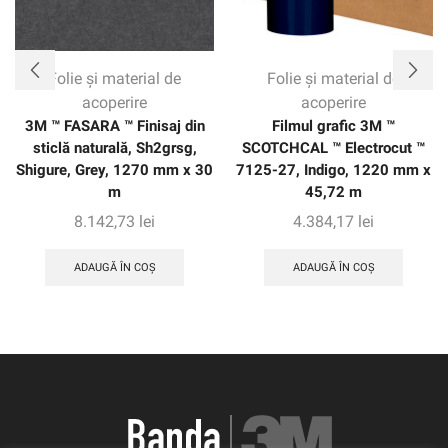
Folie și material de
Folie și material de
acoperire
acoperire
3M ™ FASARA ™ Finisaj din
Filmul grafic 3M ™
sticlă naturală, Sh2grsg,
SCOTCHCAL ™ Electrocut ™
Shigure, Grey, 1270 mm x 30
7125-27, Indigo, 1220 mm x
m
45,72 m
8.142,73
lei
4.384,17
lei
ADAUGĂ ÎN COȘ
ADAUGĂ ÎN COȘ