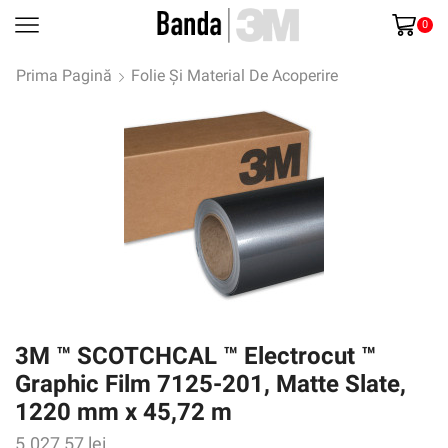
0
Prima Pagină
Folie Și Material De Acoperire
3M ™ SCOTCHCAL ™ Electrocut ™
Graphic Film 7125-201, Matte Slate,
1220 mm x 45,72 m
5.027,57
lei