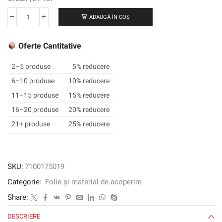
ADAUGĂ ÎN COȘ
Cantitate
3M
™
Oferte Cantitative
SCOTCHCAL
™
2–5 produse
5% reducere
Electrocut
6–10 produse
10% reducere
™
11–15 produse
15% reducere
Graphic
Film
16–20 produse
20% reducere
7125-
21+ produse
25% reducere
201,
Matte
Slate,
1220
SKU:
7100175019
mm
Categorie:
Folie și material de acoperire
x
45,72
Share:
m
DESCRIERE