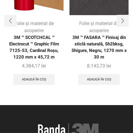
Folie și material de
Folie și material de
acoperire
acoperire
3M ™ SCOTCHCAL ™
3M ™ FASARA ™ Finisaj din
Electrocut ™ Graphic Film
sticlă naturală, Sh2bksg,
7125-53, Cardinal Roșu,
Shigure, Negru, 1270 mm x
1220 mm x 45,72 m
30 m
4.384,17
lei
8.142,73
lei
ADAUGĂ ÎN COȘ
ADAUGĂ ÎN COȘ