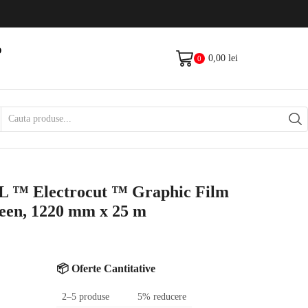
Livrare gratis la comenzi >500Lei
Vezi Produse
O
0,00
lei
0
D
Search
input
 Electrocut ™ Graphic Film
reen, 1220 mm x 25 m
📦 Oferte Cantitative
2–5 produse
5% reducere