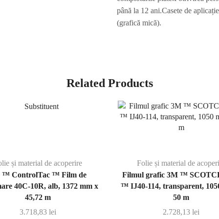
până la 12 ani.Casete de aplicaț
(grafică mică).
Related Products
lie și material de acoperire
Folie și material de acoper
 ™ ControlTac ™ Film de
Filmul grafic 3M ™ SCO
are 40C-10R, alb, 1372 mm x
™ IJ40-114, transparent, 10
45,72 m
50 m
3.718,83
lei
2.728,13
lei