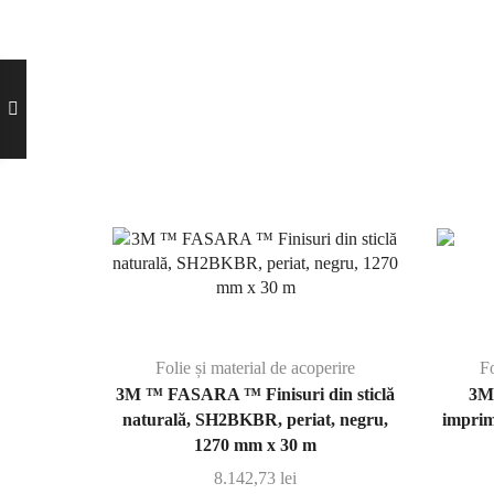
Folie și material de acoperire
Fo
3M ™ FASARA ™ Finisuri din sticlă
3M
naturală, SH2BKBR, periat, negru,
imprim
1270 mm x 30 m
8.142,73
lei