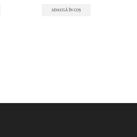
ADAUGĂ ÎN COȘ
Foli
Film gr
IJ40-1