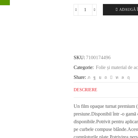
ADAUGĂ Î
Cantitate
3M
™
SCOTCHCAL
™
Electrocut
™
SKU:
7100174496
Graphic
Film
Categorie:
Folie și material de a
100-
Share:
719/5,
Apple
DESCRIERE
Green,
1220
Un film opaque turnat premium (5
mm
presiune.Disponibil într -o gamă 
x
25
disponibile.Potrivit pentru aplicar
m
pe curbele compuse blânde.Acest
comploturile plate.Potrivirea pers