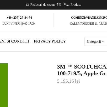
se
Reduceri de sezon -5%
Vezi Produse
+40 (257) 27-84-74
COMENZI@BANDA3M.R
LUNI-VINERI | 9:00-17:00
CALEA TIMISORII 11, ARA
NI SI CONDITII
PRIVACY POLICY
Categorii
3M ™ SCOTCHCAL ™
100-719/5, Apple G
5.195,16
lei