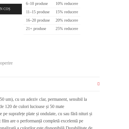
6–10 produse
10% reducere
N COȘ
11–15 produse
15% reducere
16–20 produse
20% reducere
21+ produse
25% reducere
coperire
0 um), cu un adeziv clar, permanent, sensibil la
de 120 de culori lucioase și 50 mate
e pe suprafețe plate și ondulate, cu sau fără nituri și
 film are o performanță completă excelentă pe
onalizată a culorilor este disponibilă.Durabilitate de