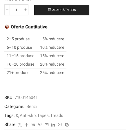
ADAUGĂ ÎN COȘ
Cantitate
3M
™
Oferte Cantitative
Safety-
Walk
2–5 produse
5% reducere
™
6–10 produse
10% reducere
Slip
11–15 produse
15% reducere
Gold
General
16–20 produse
20% reducere
Tape
21+ produse
25% reducere
600
Series,
transparent,
152
SKU:
7100146041
mm
Categorie:
Benzi
x
18,3
Tags:
&
,
Anti-slip
,
Tapes
,
Treads
m,
Share:
1/caz