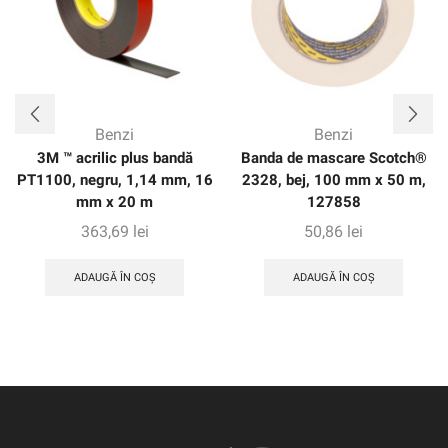
Benzi
Benzi
3M ™ acrilic plus bandă
Banda de mascare Scotch®
PT1100, negru, 1,14 mm, 16
2328, bej, 100 mm x 50 m,
mm x 20 m
127858
363,69
lei
50,86
lei
ADAUGĂ ÎN COȘ
ADAUGĂ ÎN COȘ