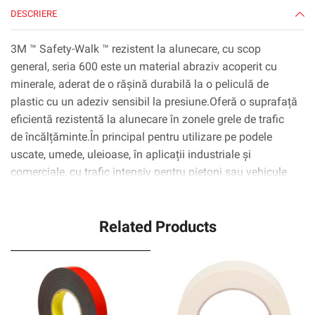
DESCRIERE
3M ™ Safety-Walk ™ rezistent la alunecare, cu scop
general, seria 600 este un material abraziv acoperit cu
minerale, aderat de o rășină durabilă la o peliculă de
plastic cu un adeziv sensibil la presiune.Oferă o suprafață
eficientă rezistentă la alunecare în zonele grele de trafic
de încălțăminte.În principal pentru utilizare pe podele
uscate, umede, uleioase, în aplicații industriale și
comerciale, cu trafic intensiv pentru pietoni sau vehicule
ușoare, cum ar fi: coridoare, camere de producție și
depozitare, rampe, scări, scări, plăci pe mașini și ieșiri de
Related Products
urgență.Disponibil într -o varietate de culori și dimensiuni.