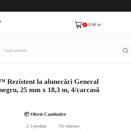
Livrare gratis la comenzi >500Lei
Vezi Produse
O
0,00
lei
0
D
Search
input
 Rezistent la alunecări General
 negru, 25 mm x 18,3 m, 4/carcasă
📦 Oferte Cantitative
2–5 produse
5% reducere