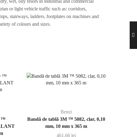
n dry, wet, oily floors in industrial and commercial
ian or light vehicle traffic such as: corridors,
mps, stairways, ladders, footplates on machines and
ariety of colours and sizes.
Benzi
 ™
Bandă de tablă 3M ™ 5082, clar, 0,10
ALANT
mm, 10 mm x 365 m
 m
461,66
lei