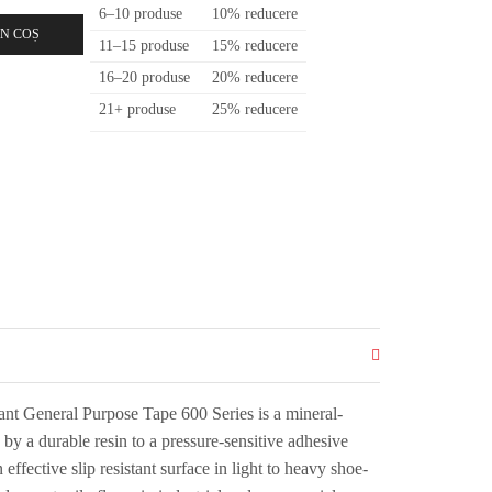
6–10 produse
10% reducere
N COȘ
11–15 produse
15% reducere
16–20 produse
20% reducere
21+ produse
25% reducere
t General Purpose Tape 600 Series is a mineral-
 by a durable resin to a pressure-sensitive adhesive
 effective slip resistant surface in light to heavy shoe-