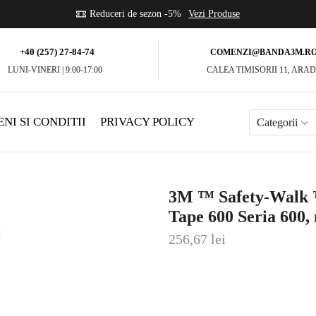
se
Reduceri de sezon -5%
Vezi Produse
+40 (257) 27-84-74
COMENZI@BANDA3M.R
LUNI-VINERI | 9:00-17:00
CALEA TIMISORII 11, ARA
NI SI CONDITII
PRIVACY POLICY
Categorii
3M ™ Safety-Walk ™
Tape 600 Seria 600,
256,67
lei