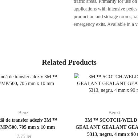
traffic areas. Primarily for use o
m,
applications with intensive pedestr
4/carcasă
production and storage rooms, ra
emergency exits. Available in a v
Related Products
Benzi
Benzi
ă de transfer adeziv 3M ™
3M ™ SCOTCH-WELD
7MP/500, 705 mm x 10 mm
GEALANT GEALANT GE
5313, negru, 4 mm x 90
7,75
lei