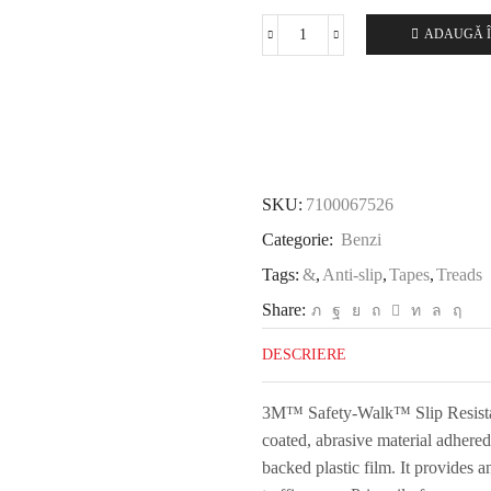
ADAUGĂ Î
Cantitate
3M
™
Safety-
Walk
™
Rezistent
SKU:
7100067526
la
alunecări
Categorie:
Benzi
General
Tags:
&
,
Anti-slip
,
Tapes
,
Treads
Tape
600
Share:
Seria
DESCRIERE
600,
negru,
25
3M™ Safety-Walk™ Slip Resistan
mm
coated, abrasive material adhered
x
backed plastic film. It provides an
18,3