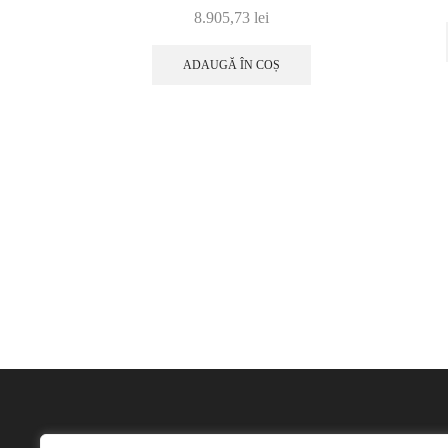
8.905,73
lei
ADAUGĂ ÎN COȘ