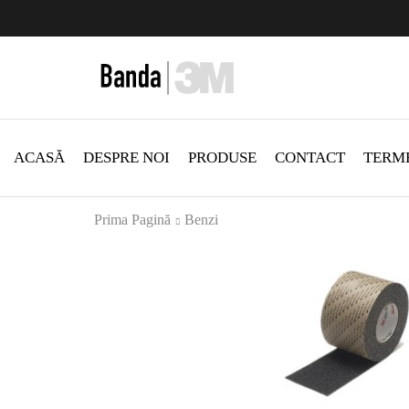
zi Produse
Livrare gratis la comenzi >500Lei
Vezi Produ
ACASĂ
DESPRE NOI
PRODUSE
CONTACT
TERME
Prima Pagină
Benzi