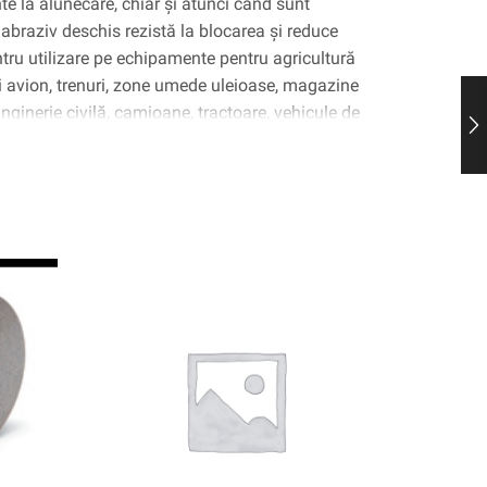
nte la alunecare, chiar și atunci când sunt
 abraziv deschis rezistă la blocarea și reduce
ntru utilizare pe echipamente pentru agricultură
 și avion, trenuri, zone umede uleioase, magazine
inginerie civilă, camioane, tractoare, vehicule de
mente pentru construcții.Este deosebit de
orsat), faianță rezistentă, metal și suprafețe
).