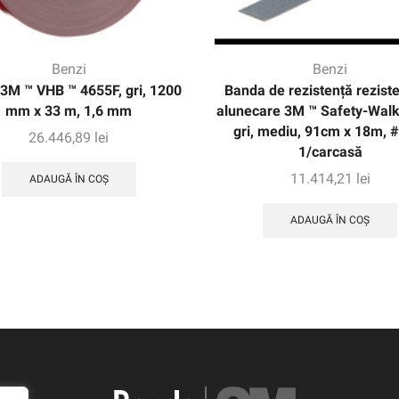
Benzi
Benzi
3M ™ VHB ™ 4655F, gri, 1200
Banda de rezistență reziste
mm x 33 m, 1,6 mm
alunecare 3M ™ Safety-Walk
gri, mediu, 91cm x 18m, 
26.446,89
lei
1/carcasă
11.414,21
lei
ADAUGĂ ÎN COȘ
ADAUGĂ ÎN COȘ