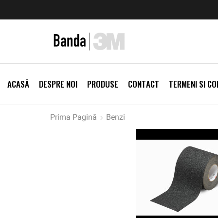
ei
Vezi Produse
Reduceri de sezon -5%
Vezi Produse
ACASĂ
DESPRE NOI
PRODUSE
CONTACT
TERMENI SI CON
Prima Pagină
Benzi