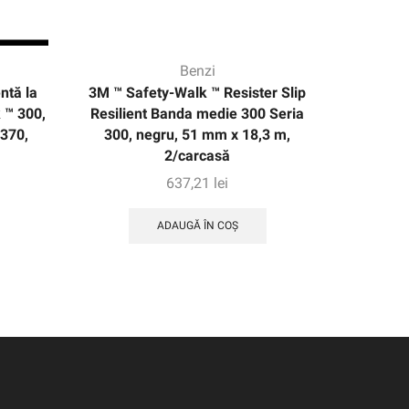
Benzi
ntă la
3M ™ Safety-Walk ™ Resister Slip
Banda d
 ™ 300,
Resilient Banda medie 300 Seria
bej, 
#370,
300, negru, 51 mm x 18,3 m,
2/carcasă
637,21
lei
ADAUGĂ ÎN COȘ