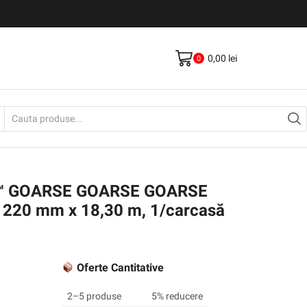
0,00
lei
0
Search
input
k ™ GOARSE GOARSE GOARSE
 1220 mm x 18,30 m, 1/carcasă
Oferte Cantitative
2–5 produse
5% reducere