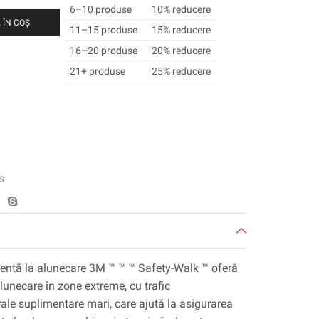
6–10 produse
10% reducere
 ÎN COȘ
11–15 produse
15% reducere
16–20 produse
20% reducere
21+ produse
25% reducere
s
tentă la alunecare 3M ™ ™ ™ Safety-Walk ™ oferă
lunecare în zone extreme, cu trafic
ale suplimentare mari, care ajută la asigurarea