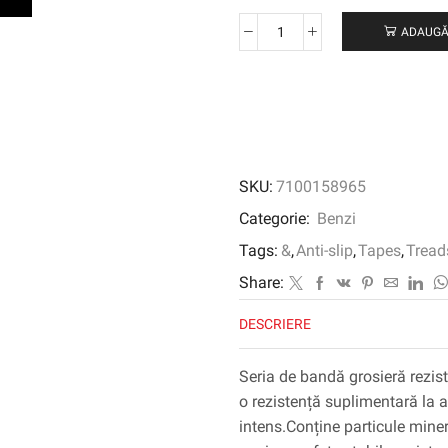
ADAUGĂ
Cantitate
3M
™
Safety-
Walk
™
GOARSE
SKU:
7100158965
GOARSE
GOARSE
Categorie:
Benzi
SERIE
Tags:
&
,
Anti-slip
,
Tapes
,
Tread
700,
negru,
Share:
1220
DESCRIERE
mm
x
18,30
Seria de bandă grosieră rezis
m,
o rezistență suplimentară la a
1/carcasă
intens.Conține particule miner