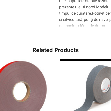
unei suprafețe stabile reziste
prezente ulei și noroi.Modelul
timpul de curățare.Potrivit pe
și silvicultură, punți de nave
de mașini, clădiri de drumuri, 
construcție, macarale, echipa
eficient pe beton (pictat și am
poroase (dacă sunt amorsate
Related Products